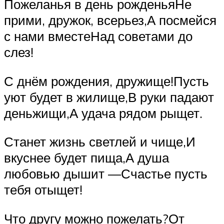
Пожеланья в день рожденьяНе
прими, дружок, всерьез,А посмейся
с нами вместеНад советами до
слез!
С днём рождения, дружище!Пусть
уют будет в жилище,В руки падают
деньжищи,А удача рядом рыщет.
Станет жизнь светлей и чище,И
вкуснее будет пища,А душа
любовью дышит —Счастье пусть
тебя отыщет!
Что другу можно пожелать?От