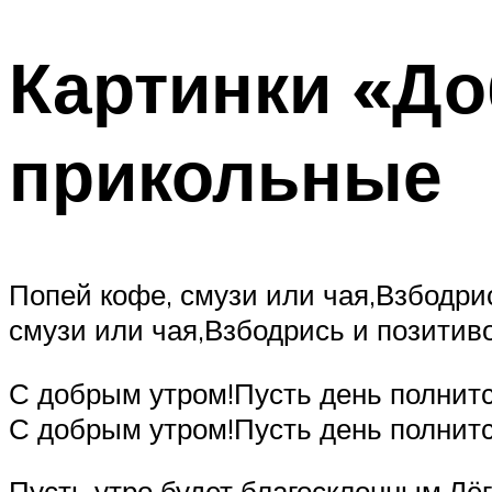
Картинки «До
прикольные
Попей кофе, смузи или чая,Взбодри
смузи или чая,Взбодрись и позитив
С добрым утром!Пусть день полнит
С добрым утром!Пусть день полнит
Пусть утро будет благосклонным,Л