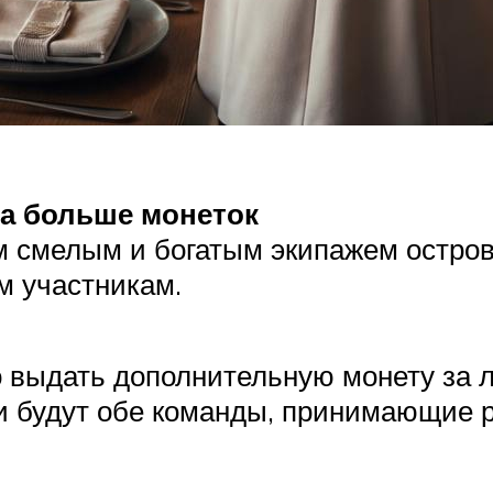
ла больше монеток
м смелым и богатым экипажем острова
м участникам.
 выдать дополнительную монету за л
и будут обе команды, принимающие 