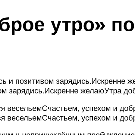
брое утро» п
сь и позитивом зарядись.Искренне ж
ом зарядись.Искренне желаюУтра доб
ся весельемСчастьем, успехом и доб
ся весельемСчастьем, успехом и доб
ёгким и непринуждённым пробуждение