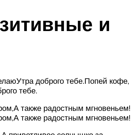
озитивные и
елаюУтра доброго тебе.Попей кофе,
рого тебе.
ром,А также радостным мгновеньем!
ром,А также радостным мгновеньем!
,А приветливое солнышко за