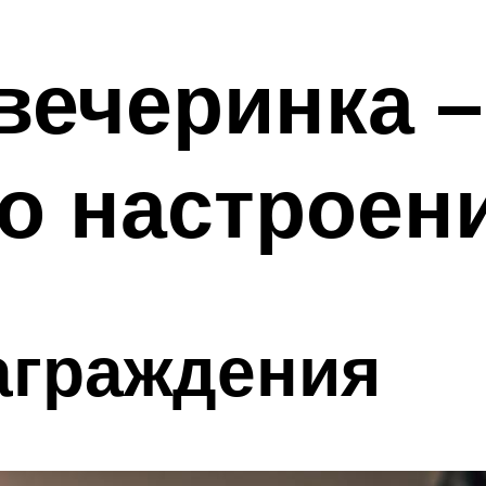
вечеринка –
о настроен
аграждения