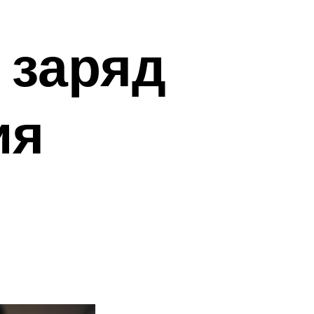
 заряд
ия