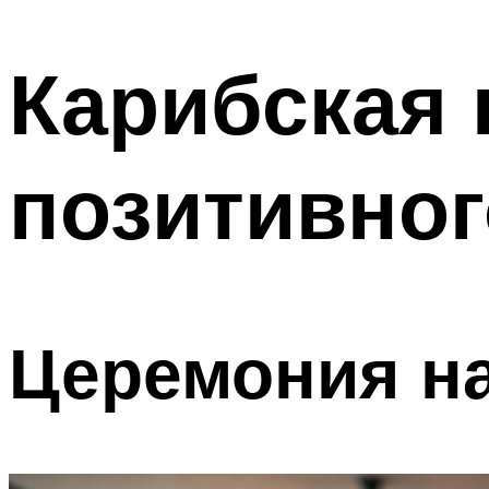
МЕНЮ
Карибская 
позитивног
Церемония н