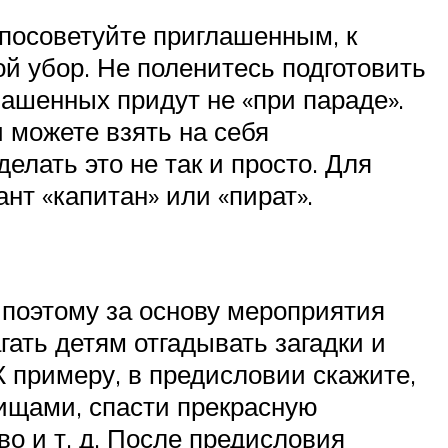
о посоветуйте приглашенным, к
й убор. Не поленитесь подготовить
лашенных придут не «при параде».
 можете взять на себя
елать это не так и просто. Для
нт «капитан» или «пират».
 поэтому за основу мероприятия
гать детям отгадывать загадки и
К примеру, в предисловии скажите,
вищами, спасти прекрасную
во и т. д. После предисловия