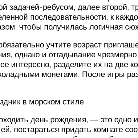
ой задачей-ребусом, далее второй, т
еленной последовательности, к кажд
азом, чтобы получилась логичная сюж
 обязательно учтите возраст приглаш
ия, однако и отгадывание чрезмерно
ее интересно, разделите их на две к
околадными монетами. После игры ра
аздник в морском стиле
оходить день рождения, — это одно 
чей, постараться придать комнате с