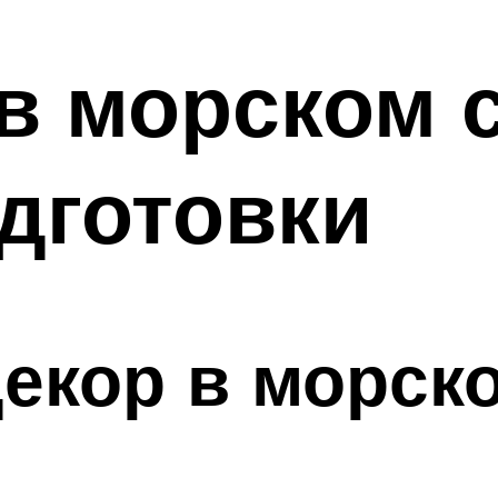
в морском с
дготовки
екор в морск