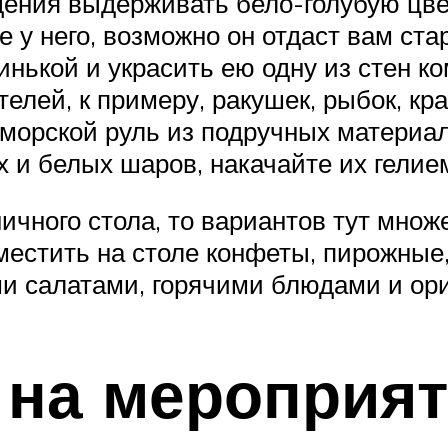
ения выдерживать бело-голубую цве
 у него, возможно он отдаст вам ста
нькой и украсить ею одну из стен к
лей, к примеру, ракушек, рыбок, кра
и морской руль из подручных материа
 и белых шаров, накачайте их гелием
чного стола, то вариантов тут множе
зместить на столе конфеты, пирожные
и салатами, горячими блюдами и ор
 на мероприя