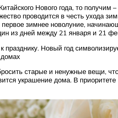
итайского Нового года, то получим –
жество проводится в честь ухода зи
в первое зимнее новолуние, начинаю
дин из дней между 21 января и 21 фе
к празднику. Новый год символизиру
 домах
росить старые и ненужные вещи, что
вится украшение дома. В приоритете 