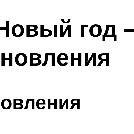
Новый год 
бновления
новления