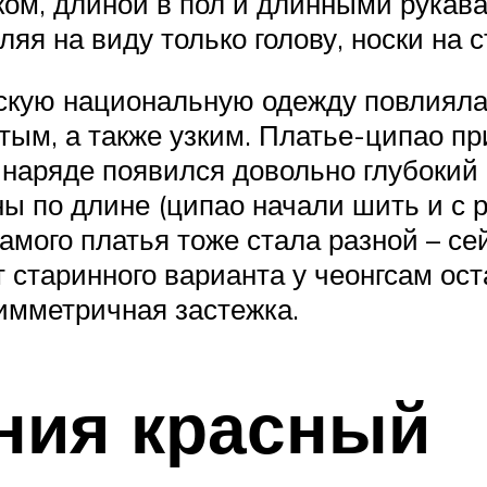
ком, длиной в пол и длинными рукав
яя на виду только голову, носки на 
скую национальную одежду повлияла
ытым, а также узким. Платье-ципао п
 наряде появился довольно глубокий 
ы по длине (ципао начали шить и с р
самого платья тоже стала разной – с
т старинного варианта у чеонгсам ост
симметричная застежка.
ния красный