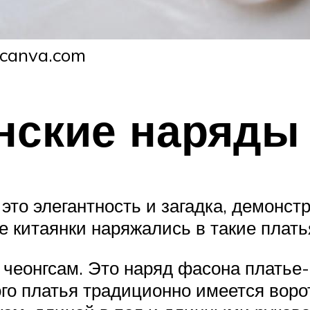
 canva.com
нские наряды
то элегантность и загадка, демонст
е китаянки наряжались в такие плать
еонгсам. Это наряд фасона платье-ф
кого платья традиционно имеется воро