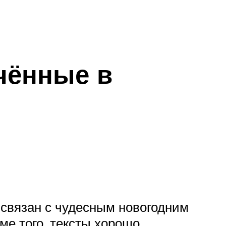
чённые в
 связан с чудесным новогодним
е того, тексты хорошо