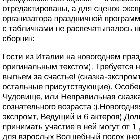
отредактированы, а для сценок-эксп
организатора праздничной программ
с табличками не распечатывалось ни
сборник:
Гости из Италии на новогоднем пра
оригинальным текстом). Требуется 
выпьем за счастье! (сказка-экспром
остальные присутствующие). Особен
Чудовище, или Неправильная сказка
сознательного возраста :).Новогодн
экспромт, Ведущий и 6 актеров).До
принимать участие в ней могут от 1 
для взрослых.Волшебный посох (нов