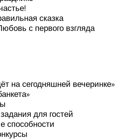
частье!
равильная сказка
Любовь с первого взгляда
ёт на сегодняшней вечеринке»
банкета»
мы
задания для гостей
ие способности
онкурсы