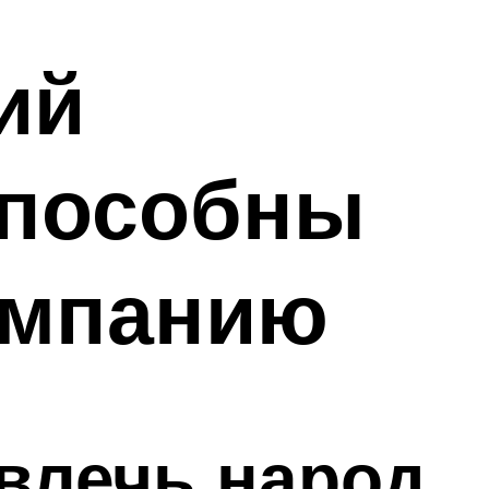
ий
способны
омпанию
влечь народ