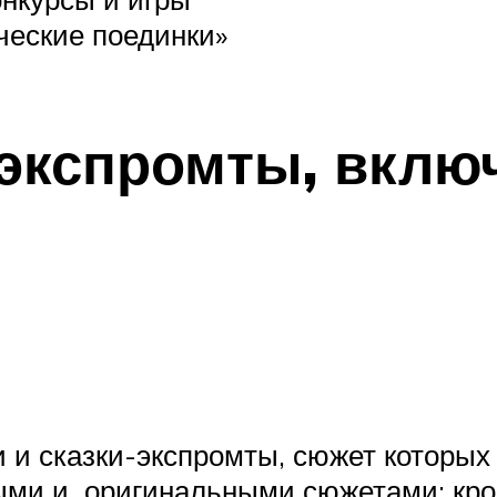
ческие поединки»
-экспромты, вклю
 и сказки-экспромты, сюжет которых
ыми и оригинальными сюжетами; кром