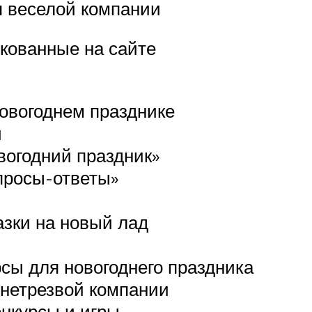
я веселой компании
икованные на сайте
новогоднем празднике
и
вогодний праздник»
просы-ответы»
азки на новый лад
сы для новогоднего праздника
 нетрезвой компании
нкурсы и игры