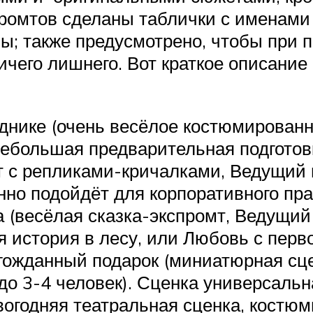
ромтов сделаны таблички с именами 
ы; также предусмотрено, чтобы при п
чего лишнего. Вот краткое описание
зднике (очень весёлое костюмированн
небольшая предварительная подготов
т с репликами-кричалками, Ведущий и
но подойдёт для корпоративного пра
 (весёлая сказка-экспромт, Ведущий 
яя история в лесу, или Любовь с перв
лгожданный подарок (миниатюрная сц
до 3-4 человек). Сценка универсальна
огодняя театральная сценка, костю