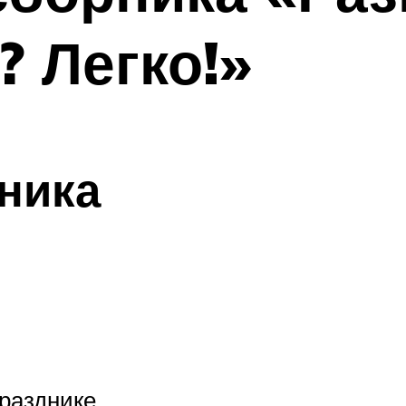
? Легко!»
ника
празднике