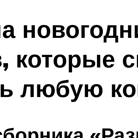
а новогодн
, которые 
ть любую к
борника «Раз