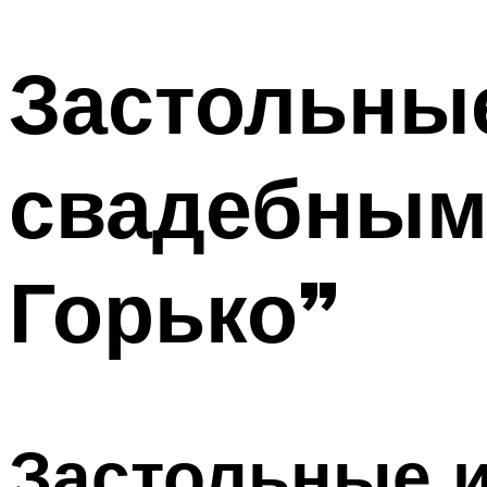
МЕНЮ
Застольные
свадебным
Горько”
Застольные 