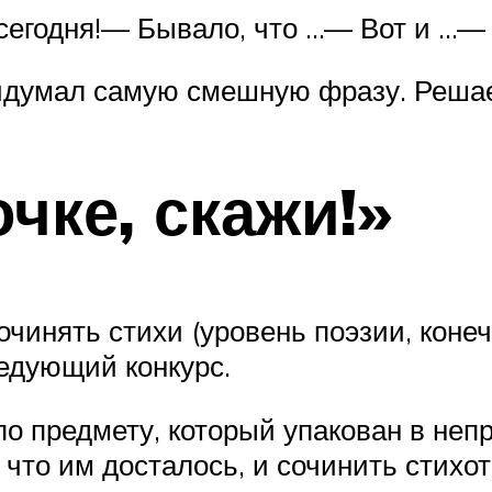
 сегодня!— Бывало, что …— Вот и …—
ридумал самую смешную фразу. Реша
очке, скажи!»
чинять стихи (уровень поэзии, конеч
ледующий конкурс.
о предмету, который упакован в неп
что им досталось, и сочинить стихо