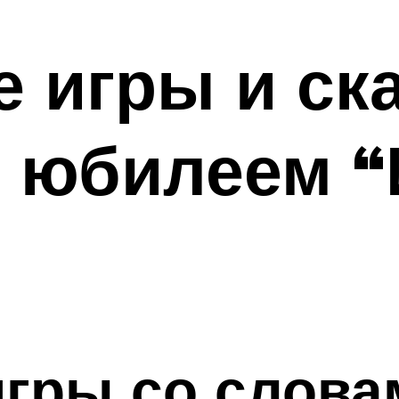
 игры и ска
 юбилеем “
игры со слова