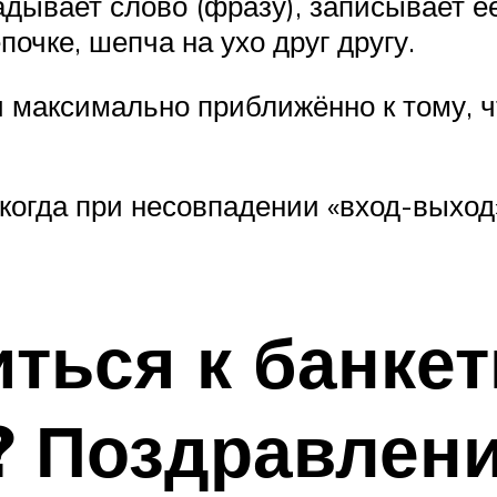
дывает слово (фразу), записывает её
почке, шепча на ухо друг другу.
 и максимально приближённо к тому,
когда при несовпадении «вход-выход
иться к банке
 Поздравлени