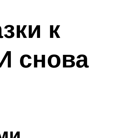
зки к
И снова
ми