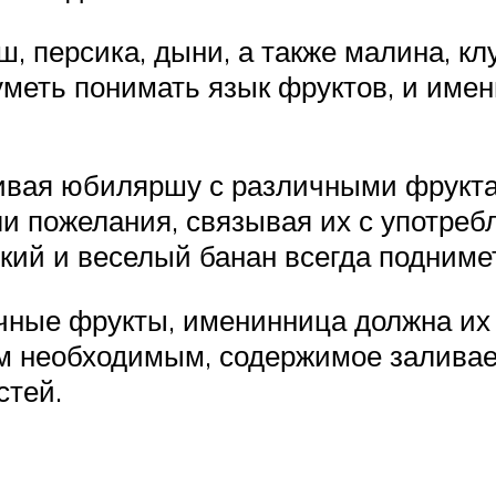
ш, персика, дыни, а также малина, кл
 уметь понимать язык фруктов, и име
вая юбиляршу с различными фруктам
или пожелания, связывая их с употре
кий и веселый банан всегда поднимет 
ичные фрукты, именинница должна их
ем необходимым, содержимое заливае
стей.