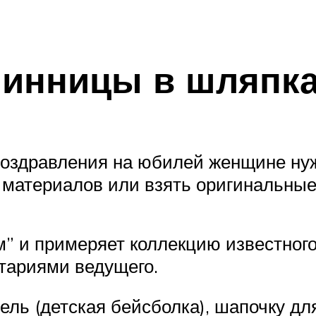
нинницы в шляпк
 поздравления на юбилей женщине ну
 материалов или взять оригинальные
” и примеряет коллекцию известного
тариями ведущего.
ь (детская бейсболка), шапочку для