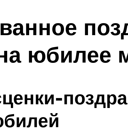
ванное поз
 на юбилее
сценки-поздр
юбилей