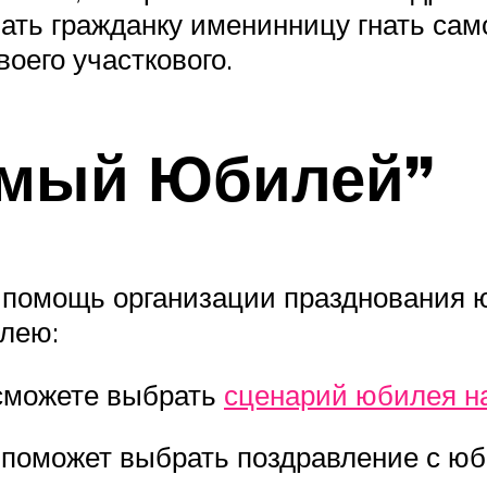
ать гражданку именинницу гнать само
воего участкового.
имый Юбилей”
помощь организации празднования юб
илею:
сможете выбрать
сценарий юбилея н
поможет выбрать поздравление с юб