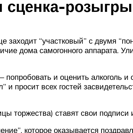
я сценка-розыгры
це заходит “участковый” с двумя “по
чие дома самогонного аппарата. Ул
 попробовать и оценить алкоголь и с
ол” и просит всех гостей засвидетель
цы торжества) ставят свои подписи 
ение”, которое оказывается поздрав