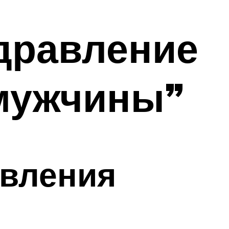
дравление
 мужчины”
авления