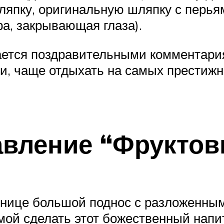
япку, оригинальную шляпку с перьям
а, закрывающая глаза).
ется поздравительными комментария
и, чаще отдыхать на самых престижн
вление “Фруктов
ннице большой поднос с разложенным
мой сделать этот божественный напит