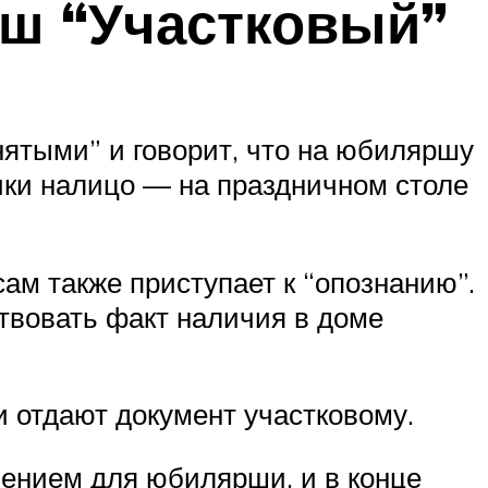
ш “Участковый”
нятыми” и говорит, что на юбиляршу
ики налицо — на праздничном столе
ам также приступает к “опознанию”.
ствовать факт наличия в доме
и отдают документ участковому.
лением для юбилярши, и в конце