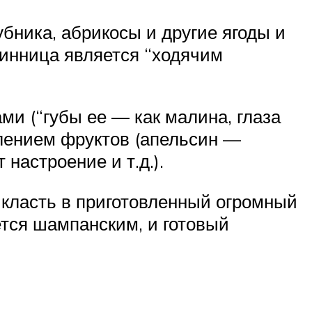
убника, абрикосы и другие ягоды и
нинница является “ходячим
и (“губы ее — как малина, глаза
блением фруктов (апельсин —
настроение и т.д.).
 класть в приготовленный огромный
тся шампанским, и готовый