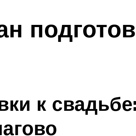
ан подгото
вки к свадьбе
шагово