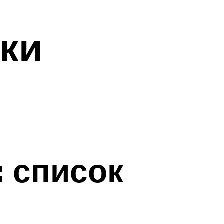
вки
: список