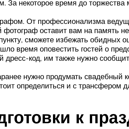
. За некоторое время до торжества
графом. От профессионализма ведуще
й фотограф оставит вам на память 
пункту, сможете избежать обидных ош
шло время оповестить гостей о пред
й дресс-код, им также нужно сообщит
аранее нужно продумать свадебный ко
тоит определиться и с трансфером дл
дготовки к пра