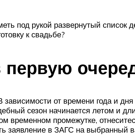
меть под рукой развернутый список де
готовку к свадьбе?
в первую очере
В зависимости от времени года и дн
дебный сезон начинается летом и дли
том временном промежутке, отнесите
ать заявление в ЗАГС на выбранный в