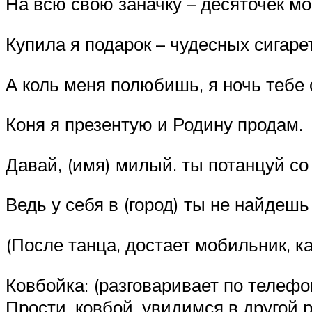
На всю свою заначку – десяточек мо
Купила я подарок – чудесных сигаре
А коль меня полюбишь, я ночь тебе 
Коня я презентую и Родину продам.
Давай, (имя) милый. ты потанцуй со
Ведь у себя в (город) ты не найдеш
(После танца, достает мобильник, к
Ковбойка: (разговаривает по телефо
Прости, ковбой, увидимся в другой 