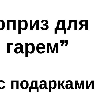
приз для
 гарем”
с подарками