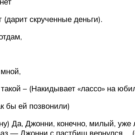
нет
т (дарит скрученные деньги).
отдам,
 мной,
ь такой – (Накидывает «лассо» на юби
ак бы ей позвонили)
ну) Да, Джонни, конечно, милый, уже
раз — Джонни с пастбищ вернулся…. (б