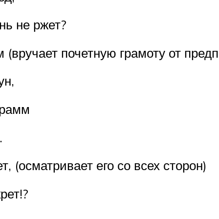
онь не ржет?
 (вручает почетную грамоту от предп
ун,
грамм
.
ет, (осматривает его со всех сторон)
рет!?