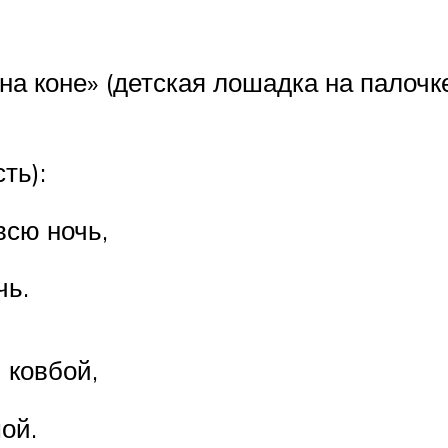
а коне» (детская лошадка на палочке
ть):
всю ночь,
чь.
 ковбой,
ой.