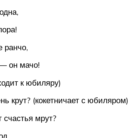
одна,
пора!
е ранчо,
— он мачо!
ходит к юбиляру)
чень крут? (кокетничает с юбиляром)
т счастья мрут?
од,