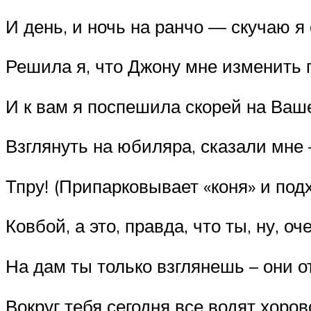
И день, и ночь на ранчо — скучаю я 
Решила я, что Джону мне изменить 
И к вам я поспешила скорей на Ваш
Взглянуть на юбиляра, сказали мне 
Тпру! (Припарковывает «коня» и под
Ковбой, а это, правда, что ты, ну, о
На дам ты только взглянешь – они о
Вокруг тебя сегодня все водят хоров