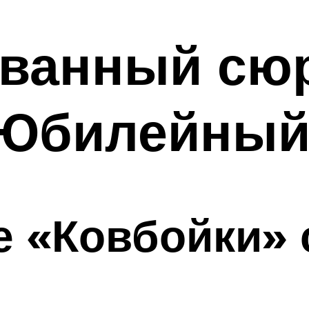
ванный сюр
Юбилейный
 «Ковбойки» 