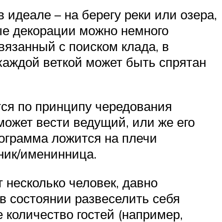
 идеале – на берегу реки или озера,
ые декорации можно немного
вязанный с поиском клада, в
каждой веткой может быть спрятан
тся по принципу чередования
может вести ведущий, или же его
рограмма ложится на плечи
ник/именинница.
т несколько человек, давно
в состоянии развеселить себя
 количество гостей (например,