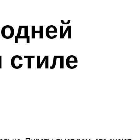
годней
 стиле