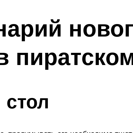
нарий ново
в пиратском
 стол