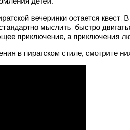
томления детей.
атской вечеринки остается квест. В 
естандартно мыслить, быстро двигат
щее приключение, а приключения люб
ения в пиратском стиле, смотрите ни