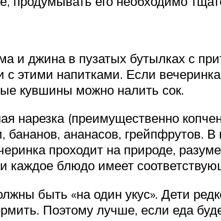
е, продумывать его необходимо тщат
ма и джина в пузатых бутылках с пр
 с этими напитками. Если вечеринка д
ные кувшины можно налить сок.
ная нарезка (преимущественно копчен
и, бананов, ананасов, грейпфрутов. В
черинка проходит на природе, разуме
ли каждое блюдо имеет соответствую
лжны быть «на один укус». Дети редко
рмить. Поэтому лучше, если еда буде