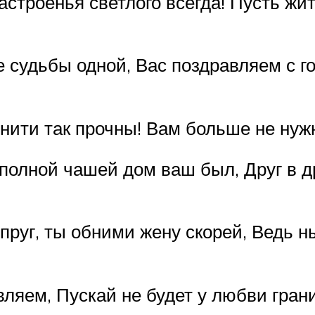
строенья светлого всегда! Пусть жит
е судьбы одной, Вас поздравляем с
 нити так прочны! Вам больше не ну
полной чашей дом ваш был, Друг в д
упруг, ты обними жену скорей, Ведь
яем, Пускай не будет у любви границ