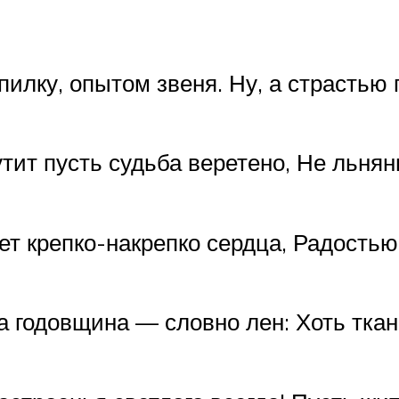
опилку, опытом звеня. Ну, а страсть
утит пусть судьба веретено, Не льня
 крепко-накрепко сердца, Радостью
та годовщина — словно лен: Хоть тка