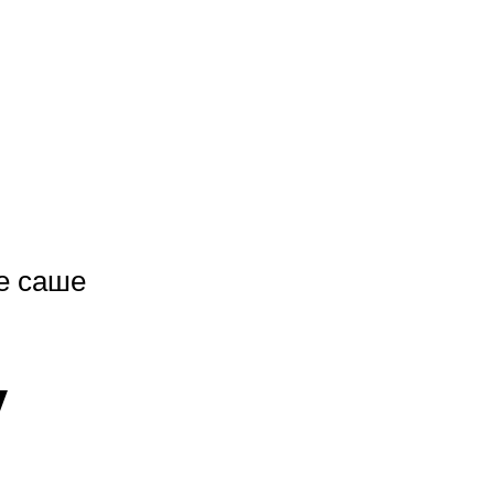
е саше
у