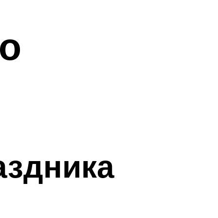
о
аздника