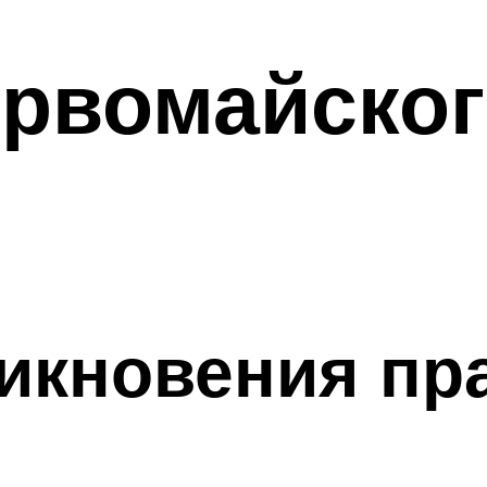
ервомайског
икновения пр