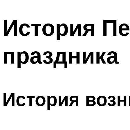
МЕНЮ
История П
праздника
История возн