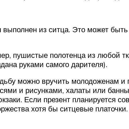
выполнен из ситца. Это может быть с
мер, пушистые полотенца из любой тк
здана руками самого дарителя).
адьбу можно вручить молодоженам и 
сями и рисунками, халаты или банны
кзаки. Если презент планируется со
оржества хотя бы ситцевые платочки.