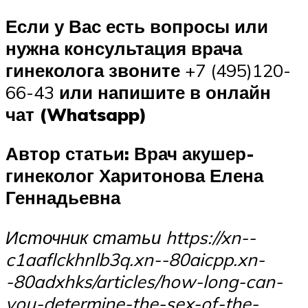
Если у Вас есть вопросы или
нужна консультация врача
гинеколога звоните
+7 (495)120-
66-43
или
напишите в
онлайн
чат (Whatsapp)
Автор статьи: Врач акушер-
гинеколог Харитонова Елена
Геннадьевна
Источник статьи
https://xn--
c1aaflckhnlb3q.xn--80aicpp.xn-
-80adxhks/articles/how-long-can-
you-determine-the-sex-of-the-