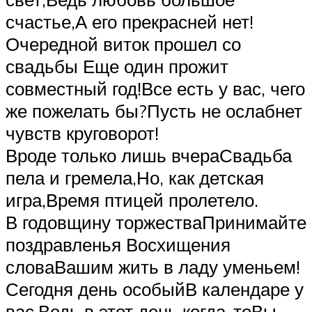
счастье,А его прекрасней нет!
Очередной виток прошел со
свадьбы Еще один прожит
совместный год!Все есть у вас, чего
же пожелать бы?Пусть не ослабнет
чувств круговорот!
Вроде только лишь вчераСвадьба
пела и гремела,Но, как детская
игра,Время птицей пролетело.
В годовщину торжестваПринимайте
поздравленья Восхищения
словаВашим жить в ладу уменьем!
Сегодня день особыйВ календаре у
вас,Ведь в этот день когда-тоВы