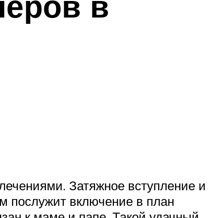
черов в
лечениями. Затяжное вступление и
м послужит включение в план
язан к маме и папе. Такой удачный