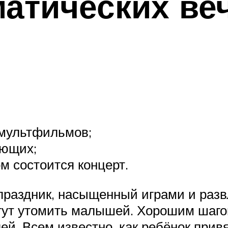
атических ве
 мультфильмов;
ающих;
м состоится концерт.
праздник, насыщенный играми и разв
огут утомить малышей. Хорошим шаго
ей. Всем известно, как ребёнок прив