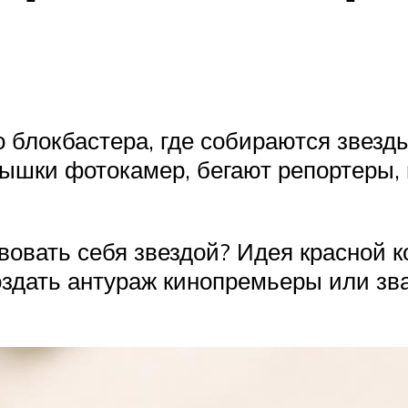
 блокбастера, где собираются звезды
пышки фотокамер, бегают репортеры,
твовать себя звездой? Идея красной 
оздать антураж кинопремьеры или зв