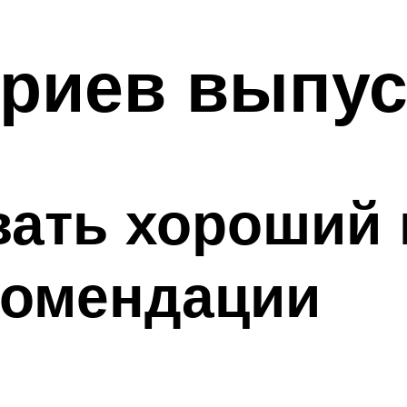
риев выпус
вать хороший
комендации