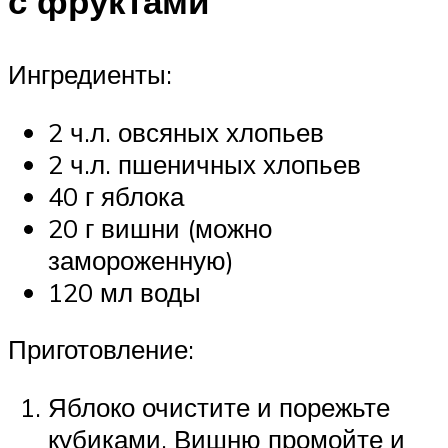
с фруктами
Ингредиенты:
2 ч.л. овсяных хлопьев
2 ч.л. пшеничных хлопьев
40 г яблока
20 г вишни (можно
замороженную)
120 мл воды
Приготовление:
Яблоко очистите и порежьте
кубиками. Вишню промойте и