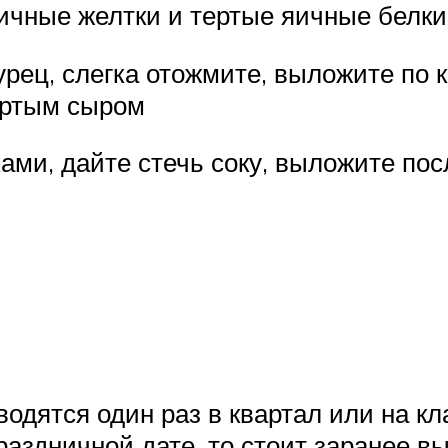
ичные желтки и тертые яичные белк
урец, слегка отожмите, выложите по к
ертым сыром
ми, дайте стечь соку, выложите пос
одятся один раз в квартал или на кл
раздничной дате, то стоит заранее 