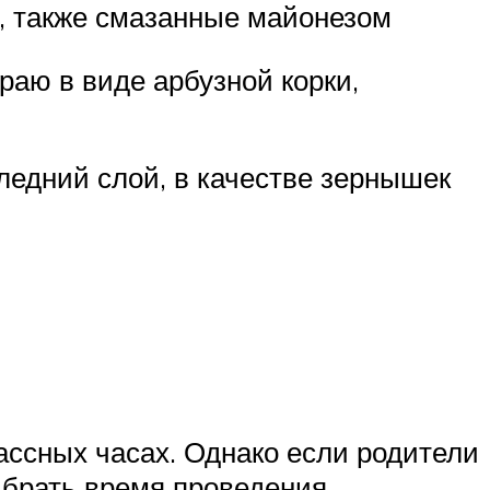
и, также смазанные майонезом
раю в виде арбузной корки,
ледний слой, в качестве зернышек
ассных часах. Однако если родители
выбрать время проведения