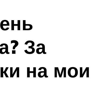
день
а? За
ки на мои