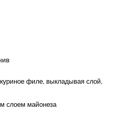
чив
 куриное филе, выкладывая слой,
им слоем майонеза