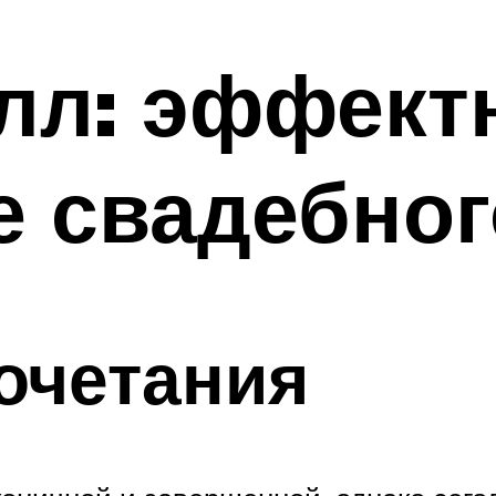
алл: эффект
 свадебног
очетания