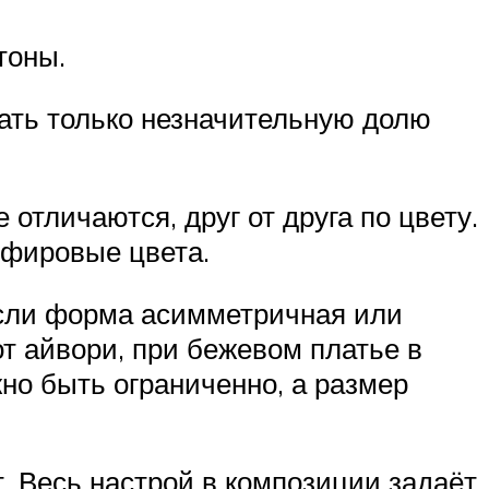
тоны.
мать только незначительную долю
отличаются, друг от друга по цвету.
пфировые цвета.
 если форма асимметричная или
от айвори, при бежевом платье в
жно быть ограниченно, а размер
 Весь настрой в композиции задаёт