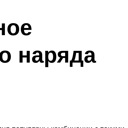
ное
о наряда