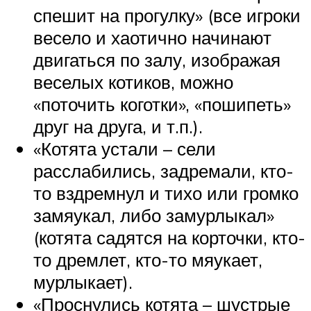
спешит на прогулку» (все игроки
весело и хаотично начинают
двигаться по залу, изображая
веселых котиков, можно
«поточить коготки», «пошипеть»
друг на друга, и т.п.).
«Котята устали – сели
расслабились, задремали, кто-
то вздремнул и тихо или громко
замяукал, либо замурлыкал»
(котята садятся на корточки, кто-
то дремлет, кто-то мяукает,
мурлыкает).
«Проснулись котята – шустрые