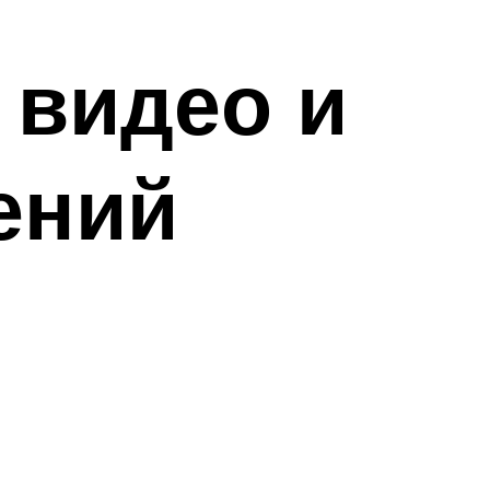
 видео и
ений