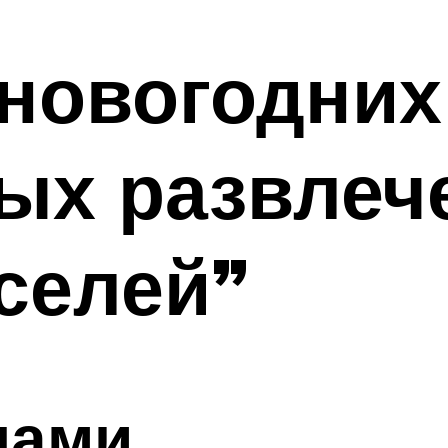
новогодних
ых развлеч
селей”
чами