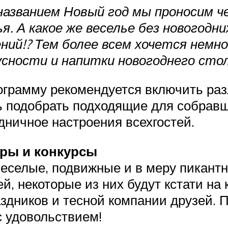
названием Новый год мы проносим ч
я. А какое же веселье без новогодних
ений!? Тем более всем хочется немн
усности и напитки новогоднего стол
ограмму рекомендуется включить ра
ть подобрать подходящие для собравш
здничное настроения всехгостей.
гры и конкурсы
 веселые, подвижные и в меру пикант
, некоторые из них будут кстати на 
дников и тесной компании друзей. П
с удовольствием!