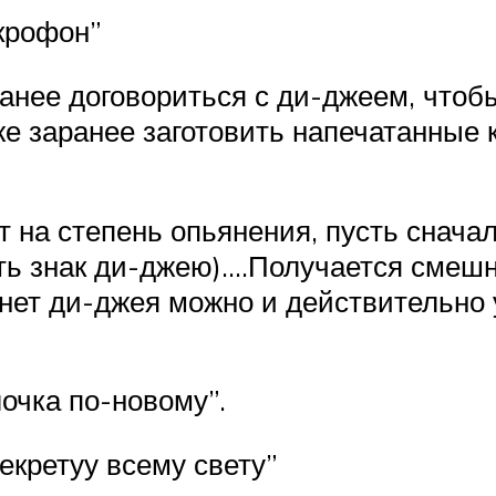
крофон”
ранее договориться с ди-джеем, что
е заранее заготовить напечатанные к
т на степень опьянения, пусть снач
ь знак ди-джею)….Получается смешно,
нет ди-джея можно и действительно 
очка по-новому”.
секретуу всему свету”