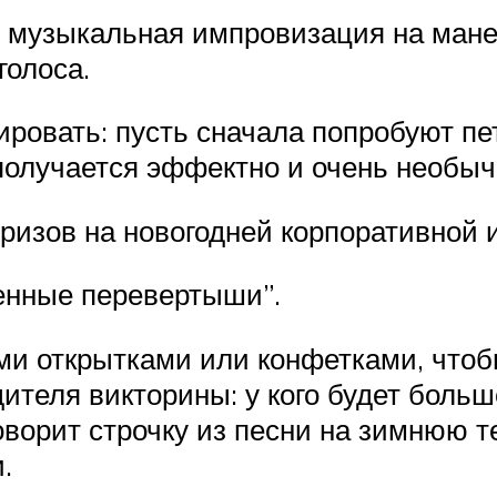
 музыкальная импровизация на манер
голоса.
овать: пусть сначала попробуют петь
 получается эффектно и очень необыч
изов на новогодней корпоративной и
сенные перевертыши”.
и открытками или конфетками, что
едителя викторины: у кого будет боль
ворит строчку из песни на зимнюю те
.