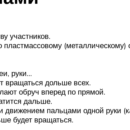
ву участников.
 пластмассовому (металлическому) о
еи, руки…
ет вращаться дольше всех.
ылают обруч вперед по прямой.
катится дальше.
и движением пальцами одной руки (ка
ьше будет вращаться.