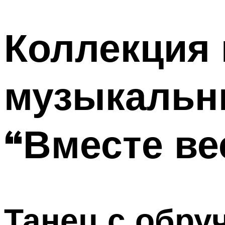
МЕНЮ
Коллекция 
музыкальн
“Вместе ве
Танец с обру