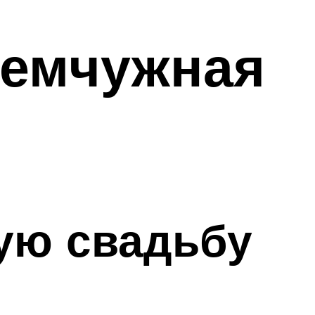
Жемчужная
ую свадьбу