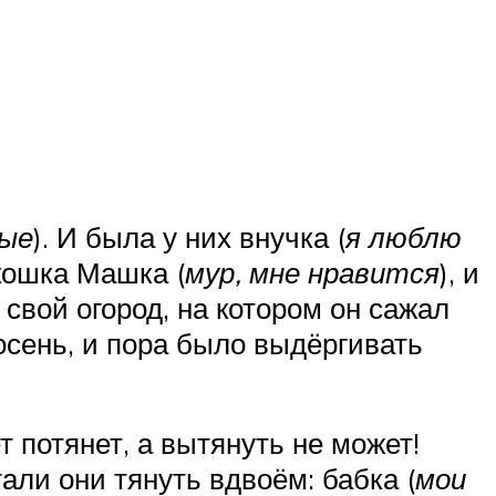
ные
). И была у них внучка (
я люблю
 кошка Машка (
мур, мне нравится
), и
) свой огород, на котором он сажал
 осень, и пора было выдёргивать
ет потянет, а вытянуть не может!
тали они тянуть вдвоём: бабка (
мои