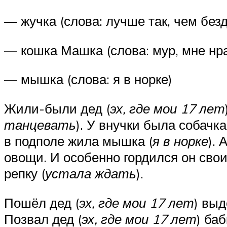
— жучка (слова: лучше так, чем без
— кошка Машка (слова: мур, мне нр
— мышка (слова: я в норке)
Жили-были дед (
эх, где мои 17 лет
танцевать
). У внучки была собачка
в подполе жила мышка (
я в норке
). 
овощи. И особенно гордился он сво
репку (
устала ждать
).
Пошёл дед (
эх, где мои 17 лет
) выд
Позвал дед (
эх, где мои 17 лет
) баб