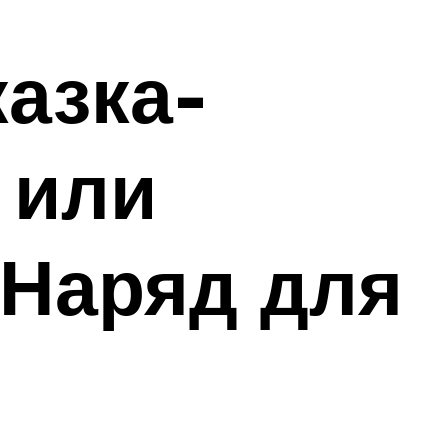
азка-
 или
“Наряд для