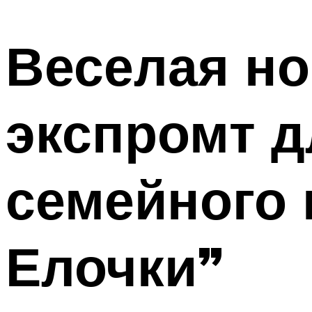
МЕНЮ
Веселая но
экспромт д
семейного 
Елочки”