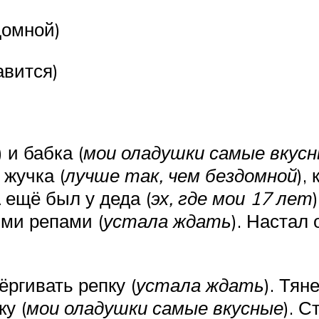
домной)
авится)
) и бабка (
мои оладушки самые вкус
 жучка (
лучше так, чем бездомной
),
А ещё был у деда (
эх, где мои 17 лет
ими репами (
устала ждать
). Настал
ёргивать репку (
устала ждать
). Тян
ку (
мои оладушки самые вкусные
). С