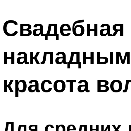
МЕНЮ
Свадебная 
накладным
красота во
Для средних 