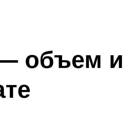
— объем и
ате