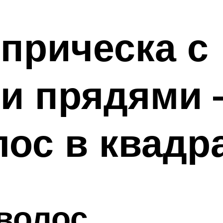
прическа с
и прядями 
лос в квадр
волос