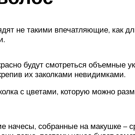
дят не такими впечатляющие, как д
и.
красно будут смотреться объемные ук
акрепив их заколками невидимками.
колка с цветами, которую можно разм
ие начесы, собранные на макушке – с