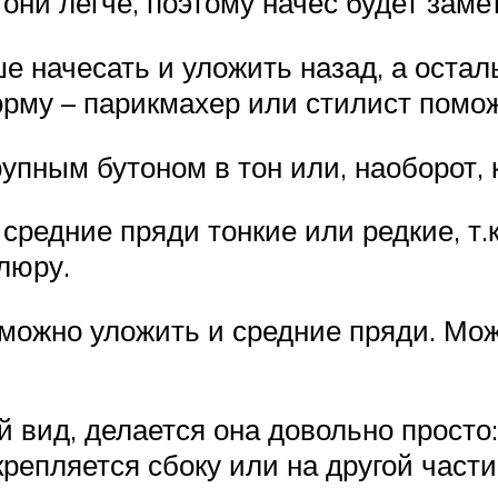
. они легче, поэтому начес будет зам
ше начесать и уложить назад, а оста
рму – парикмахер или стилист помож
упным бутоном в тон или, наоборот,
средние пряди тонкие или редкие, т.
люру.
 можно уложить и средние пряди. Мо
вид, делается она довольно просто:
крепляется сбоку или на другой части