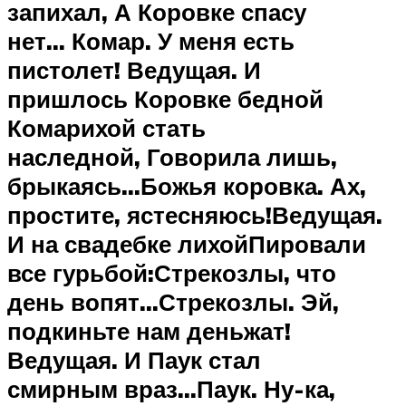
запихал, А Коровке спасу
нет… Комар. У меня есть
пистолет! Ведущая. И
пришлось Коровке бедной
Комарихой стать
наследной, Говорила лишь,
брыкаясь…Божья коровка. Ах,
простите, ястесняюсь!Ведущая.
И на свадебке лихойПировали
все гурьбой:Стрекозлы, что
день вопят…Стрекозлы. Эй,
подкиньте нам деньжат!
Ведущая. И Паук стал
смирным враз…Паук. Ну-ка,