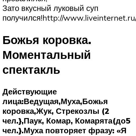
Зато вкусный луковый суп
получился!http://www.liveinternet.
Божья коровка.
Моментальный
спектакль
Действующие
лица:
Ведущая,
Муха,
Божья
коровка,
Жук,
Стрекозлы
(2
чел.},
Паук, Комар,
Комарята(
до5
чел.}.Муха повторяет фразу:
«Я