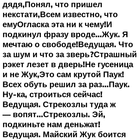
дядя,Понял, что пришел
некстати,Всем известно, что
емуОгласка эта ни к чему!И
подкинул фразу вроде…Жук. Я
мечтаю о свободе!Ведущая. Что
за шум и что за зверь?Страшный
рэкет лезет в дверь!Не гусеница
и не Жук,Это сам крутой Паук!
Всех обуть решил за раз…Паук.
Ну-ка, строиться сейчас!
Ведущая. Стрекозлы туда ж
— вопят…Стрекозлы. Эй,
подкиньте нам деньжат!
Ведущая. Майский Жук боится