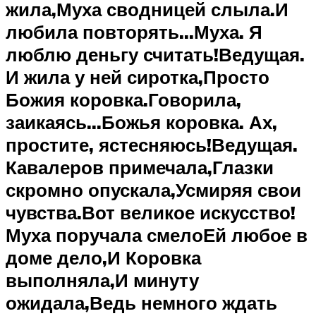
жила,Муха сводницей слыла.И
любила повторять…Муха. Я
люблю деньгу считать!Ведущая.
И жила у ней сиротка,Просто
Божия коровка.Говорила,
заикаясь…Божья коровка. Ах,
простите, ястесняюсь!Ведущая.
Кавалеров примечала,Глазки
скромно опускала,Усмиряя свои
чувства.Вот великое искусство!
Муха поручала смелоЕй любое в
доме дело,И Коровка
выполняла,И минуту
ожидала,Ведь немного ждать