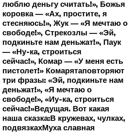
люблю деньгу считать!», Божья
коровка — «Ах, простите, я
стесняюсь!», Жук — «Я мечтаю о
свободе!», Стрекозлы — «Эй,
подкиньте нам деньжат!», Паук
— «Ну-ка, строиться
сейчас!», Комар — «У меня есть
пистолет!»
Комарята
повторяют
три фразы: «Эй, подкиньте нам
деньжат!», «Я мечтаю о
свободе!», «
Иу-ка
, строиться
сейчас!»Ведущая. Вот какая
наша сказка:В кружевах, чулках,
подвязкахМуха славная