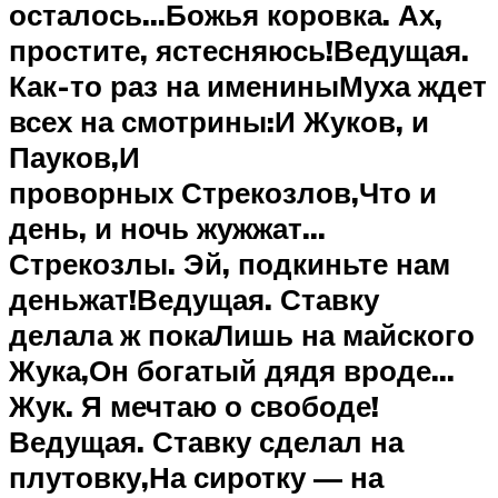
осталось…Божья коровка. Ах,
простите, ястесняюсь!Ведущая.
Как-то раз на имениныМуха ждет
всех на смотрины:И Жуков, и
Пауков,И
проворных Стрекозлов,Что и
день, и ночь жужжат…
Стрекозлы. Эй, подкиньте нам
деньжат!Ведущая. Ставку
делала ж покаЛишь на майского
Жука,Он богатый дядя вроде…
Жук. Я мечтаю о свободе!
Ведущая. Ставку сделал на
плутовку,На сиротку — на