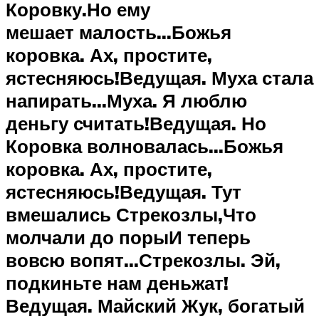
Коровку.Но ему
мешает малость…Божья
коровка. Ах, простите,
ястесняюсь!Ведущая. Муха стала
напирать…Муха. Я люблю
деньгу считать!Ведущая. Но
Коровка волновалась…Божья
коровка. Ах, простите,
ястесняюсь!Ведущая. Тут
вмешались Стрекозлы,Что
молчали до порыИ теперь
вовсю вопят…Стрекозлы. Эй,
подкиньте нам деньжат!
Ведущая. Майский Жук, богатый