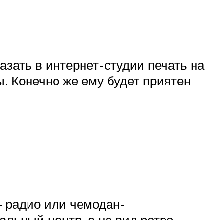
зать в интернет-студии печать на
. Конечно же ему будет приятен
— радио или чемодан-
альный центр, а на вид ретро.