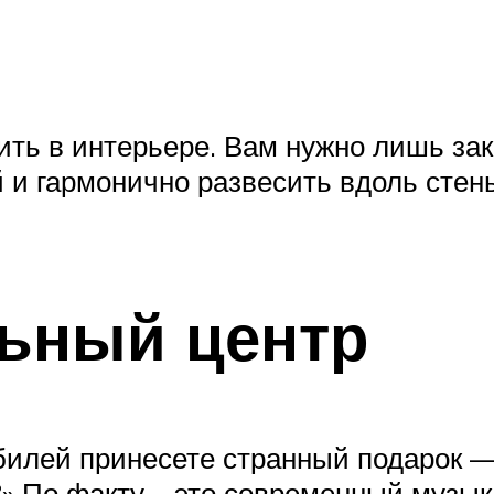
ть в интерьере. Вам нужно лишь зака
и гармонично развесить вдоль стены
ьный центр
юбилей принесете странный подарок 
?» По факту – это современный музык