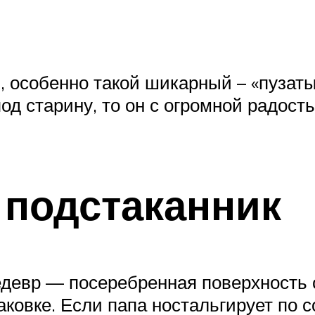
 особенно такой шикарный – «пузатый
д старину, то он с огромной радост
подстаканник
девр — посеребренная поверхность с
аковке. Если папа ностальгирует по 