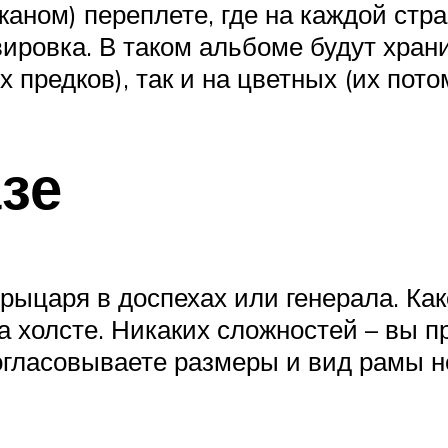
жаном) переплете, где на каждой ст
вировка. В таком альбоме будут хр
 предков), так и на цветных (их пото
зе
рыцаря в доспехах или генерала. Како
а холсте. Никаких сложностей – вы 
гласовываете размеры и вид рамы не