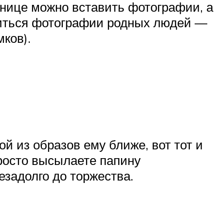
ранице можно вставить фотографии, а
аниться фотографии родных людей —
мков).
й из образов ему ближе, вот тот и
просто высылаете папину
задолго до торжества.