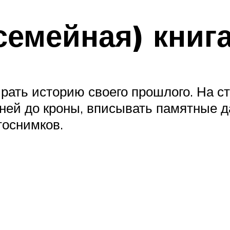
семейная) книг
ирать историю своего прошлого. На с
ней до кроны, вписывать памятные д
оснимков.