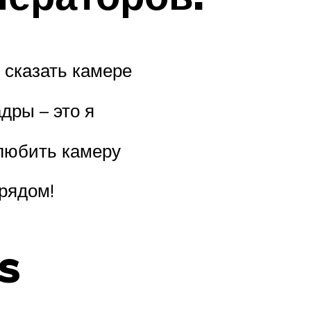
 сказать камере
дры – это я
любить камеру
 рядом!
s