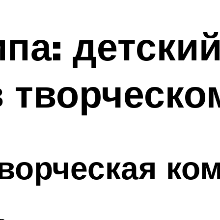
па: детски
в творческо
ворческая ком