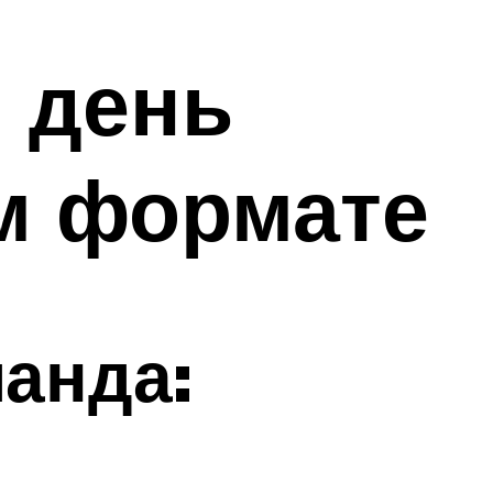
й день
м формате
анда: