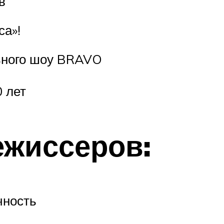
в
са»!
ьного шоу BRAVO
0 лет
ежиссеров:
чность