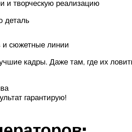
и и творческую реализацию
ю деталь
в и сюжетные линии
шие кадры. Даже там, где их ловит
ыва
зультат гарантирую!
ператоров: