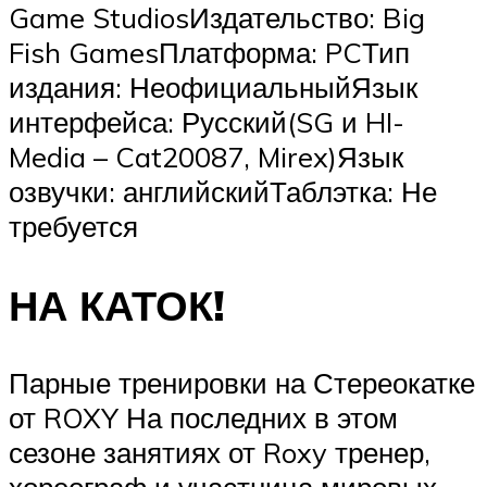
Game StudiosИздательство: Big
Fish GamesПлатформа: PCТип
издания: НеофициальныйЯзык
интерфейса: Русский(SG и HI-
Media – Cat20087, Mirex)Язык
озвучки: английскийТаблэтка: Не
требуется
НА КАТОК!
Парные тренировки на Стереокатке
от ROXY На последних в этом
сезоне занятиях от Roxy тренер,