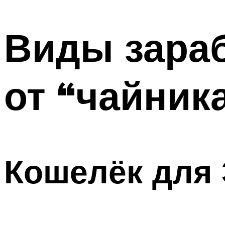
МЕНЮ
Виды зараб
от “чайник
Кошелёк для