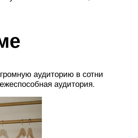
ме
огромную аудиторию в сотни
тежеспособная аудитория.