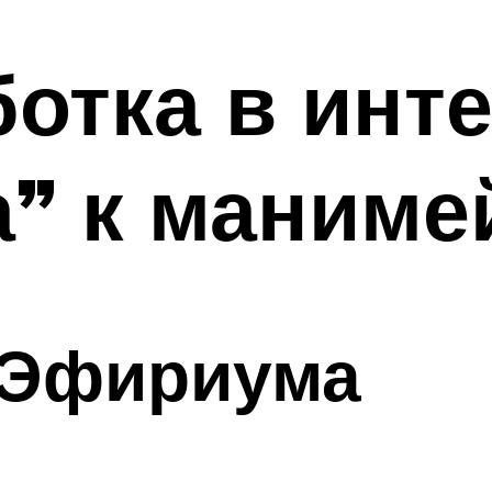
отка в инте
а” к маниме
 Эфириума