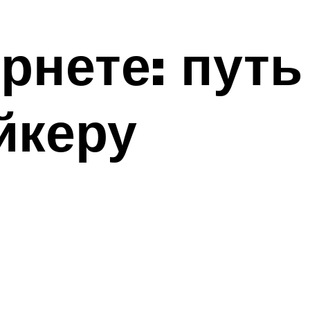
рнете: путь
йкеру