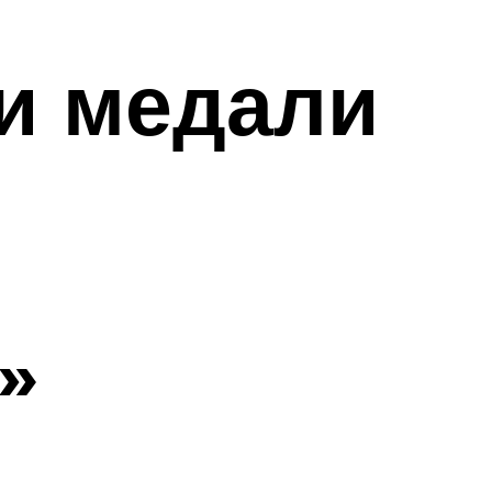
и медали
»