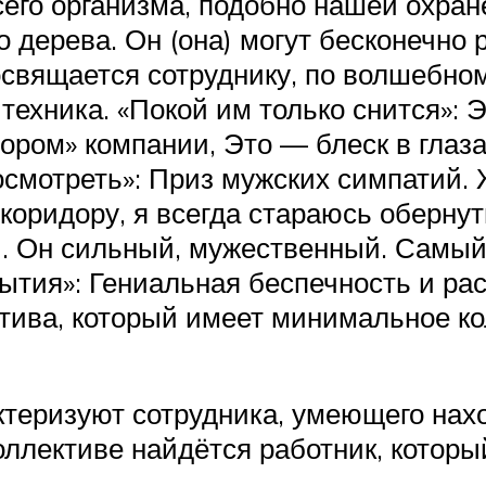
сего организма, подобно нашей охран
о дерева. Он (она) могут бесконечно
освящается сотруднику, по волшебно
ехника. «Покой им только снится»: Э
ором» компании, Это — блеск в глаза
посмотреть»: Приз мужских симпатий
 коридору, я всегда стараюсь оберну
й. Он сильный, мужественный. Самы
ытия»: Гениальная беспечность и рас
тива, который имеет минимальное к
ктеризуют сотрудника, умеющего нах
ллективе найдётся работник, которы