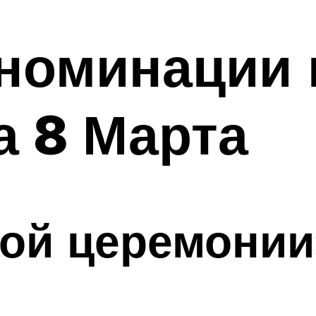
номинации 
а 8 Марта
ной церемонии