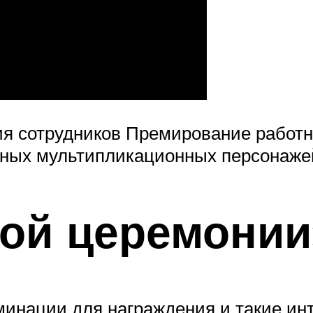
ия сотрудников Премирование работ
тных мультипликационных персонаже
ной церемонии
инации для награждения и такие инт