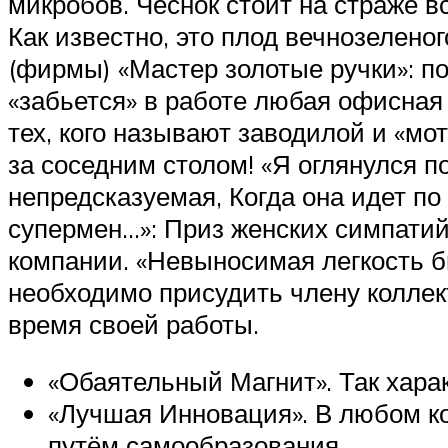
микробов. Чеснок стоит на страже в
Как известно, это плод вечнозеленог
(фирмы) «Мастер золотые ручки»: п
«забьется» в работе любая офисная т
тех, кого называют заводилой и «мот
за соседним столом! «Я оглянулся 
непредсказуемая, Когда она идет по
супермен…»: Приз женских симпати
компании. «Невыносимая легкость б
необходимо присудить члену коллек
время своей работы.
«Обаятельный Магнит». Так хара
«Лучшая Инновация». В любом ко
путём самообразования.