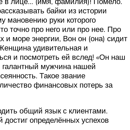
е в лице… (имя, фамилия)! Помело.
 рассказывать байки из истории
му мановению руки которого
то точно про него или про нее. Про
х и море энергии, Вон он (она) сидит
. Женщина удивительная и
ться и посмотреть ей вслед! «Он наш
й галантный мужчина нашей
сеянность. Такое звание
оличество финансовых потерь за
одить общий язык с клиентами.
й достиг определённых успехов