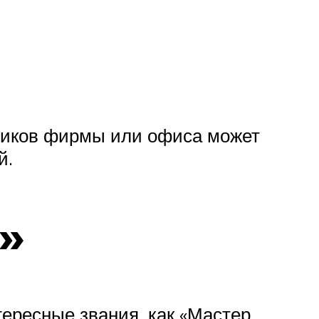
ников фирмы или офиса может
й.
»
ересные звания, как «Мастер