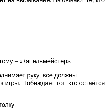
тому – «Капельмейстер».
однимает руку, все должны
з игры. Побеждает тот, кто остаётся
толку.