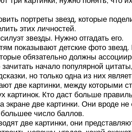
овить портреты звезд, которые поде
лить этих личностей.
силуэт звезды. Нужно отгадать его.
тям показывают детские фото звезд. 
которые обязательно должны ассоции
зачитать начало популярной цитаты, 
сказки, но только одна из них являе
ают две картинки, между которыми ст
 картинок. Кто даст больше правильн
 экране две картинки. Они вроде не с
ь большее число баллов.
водят две картинки, они представляю
троить цепочку, угадав, какой окажет