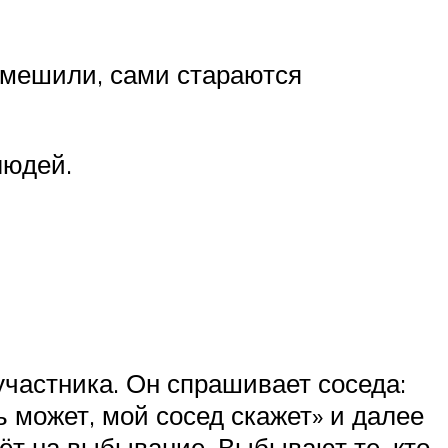
 смешили, сами стараются
людей.
участника. Он спрашивает соседа:
ь может, мой сосед скажет» и далее
дёт на выбывание. Выбывают те, кто