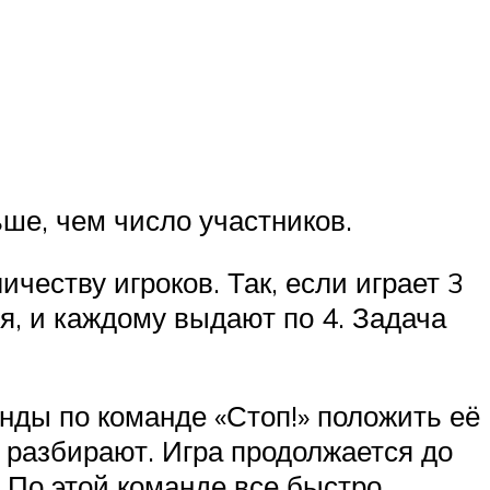
ьше, чем число участников.
честву игроков. Так, если играет 3
ся, и каждому выдают по 4. Задача
унды по команде «Стоп!» положить её
х разбирают. Игра продолжается до
т. По этой команде все быстро