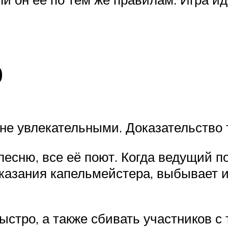
р
йне увлекательными. Доказательство 
есню, все её поют. Когда ведущий п
указания капельмейстера, выбывает и
стро, а также сбивать участников с 