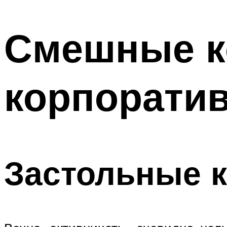
МЕНЮ
Смешные к
корпорати
Застольные 