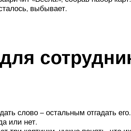
осталось, выбывает.
для сотрудни
дать слово – остальным отгадать его
да или нет.
 три картинки, нужно понять, что их