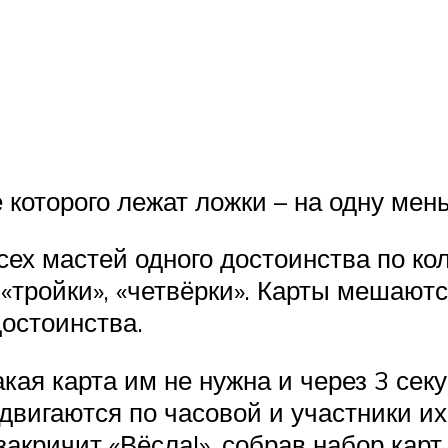
е которого лежат ложки – на одну мен
ех мастей одного достоинства по коли
, «тройки», «четвёрки». Карты мешают
достоинства.
кая карта им не нужна и через 3 сек
двигаются по часовой и участники и
 закричит «Вёсла!», собрав набор кар