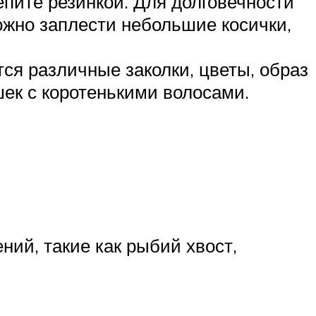
епите резинкой. Для долговечности
ожно заплести небольшие косички,
тся различные заколки, цветы, образ
ек с коротенькими волосами.
ий, такие как рыбий хвост,