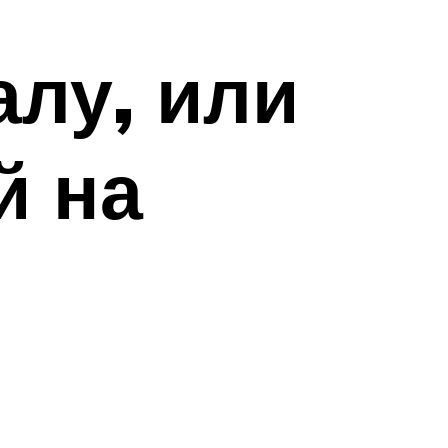
алу, или
й на