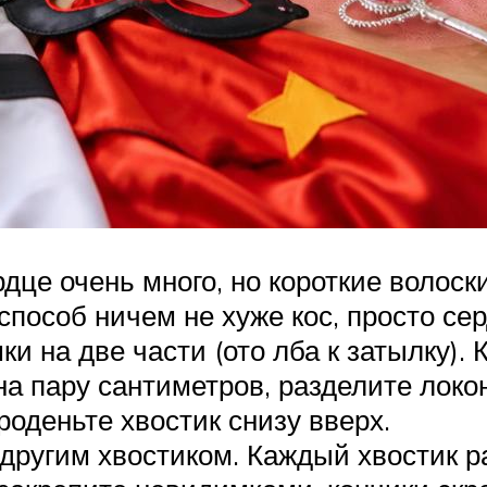
дце очень много, но короткие волоски
способ ничем не хуже кос, просто се
на две части (ото лба к затылку). 
на пару сантиметров, разделите локо
оденьте хвостик снизу вверх.
другим хвостиком. Каждый хвостик р