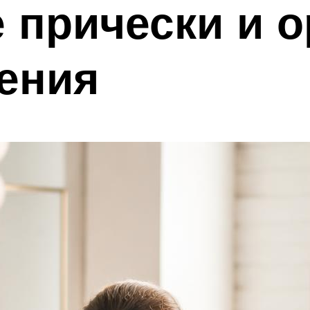
 прически и 
ения