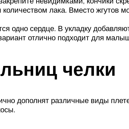
 закрепите невидимками, кончики скр
количеством лака. Вместо жгутов м
ся одно сердце. В укладку добавляю
вариант отлично подходит для малыш
льниц челки
ично дополнят различные виды плетен
осы.