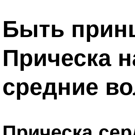
МЕНЮ
Быть принц
Прическа н
средние в
Прическа сер