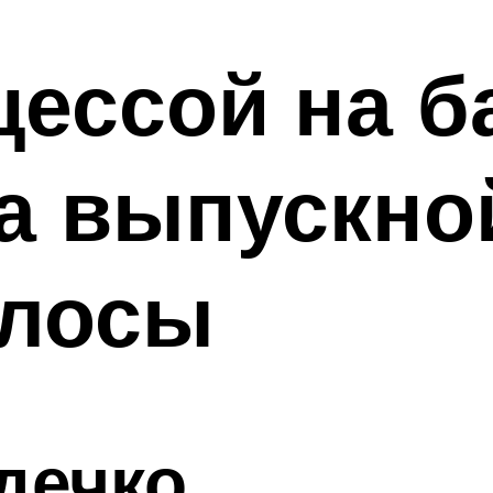
ессой на б
а выпускно
олосы
дечко