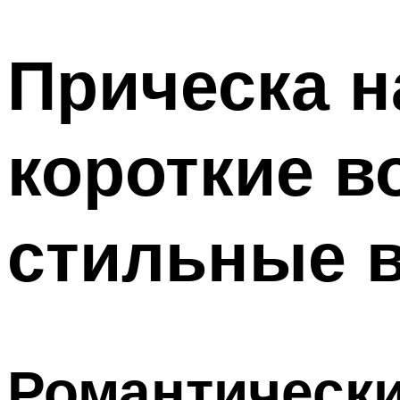
МЕНЮ
Прическа н
короткие в
стильные 
Романтически