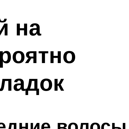
й на
ероятно
кладок
редние волосы