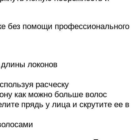
аже без помощи профессионального
т длины локонов
используя расческу
рону как можно больше волос
лите прядь у лица и скрутите ее в
волосами