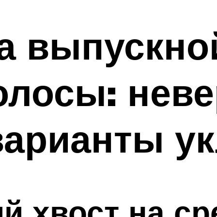
а выпускно
олосы: нев
варианты у
й хвост на с