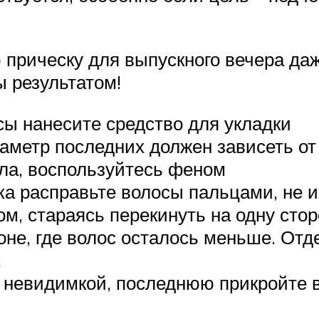
ю прическу для выпускного вечера д
ы результатом!
сы нанесите средство для укладки
иаметр последних должен зависеть о
а, воспользуйтесь феном
ка расправьте волосы пальцами, не 
м, стараясь перекинуть на одну сто
оне, где волос осталось меньше. Отде
х
е невидимкой, последнюю прикройте 