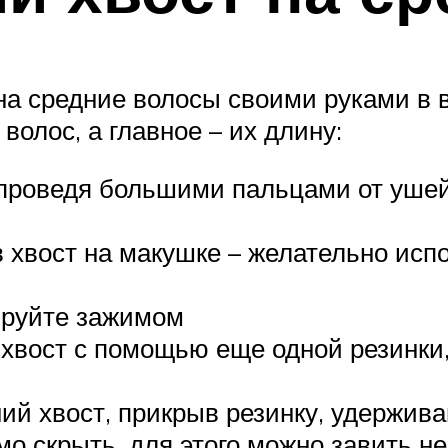
а средние волосы своими руками в ви
олос, а главное – их длину:
проведя большими пальцами от ушей 
 хвост на макушке – желательно испо
ируйте зажимом
хвост с помощью еще одной резинки,
ий хвост, прикрыв резинку, удержи
 скрыть, для этого можно завить нес