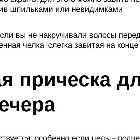
епив шпильками или невидимками
если вы не накручивали волосы пере
енная челка, слегка завитая на конце
я прическа д
ечера
твуется, особенно если цель – подч