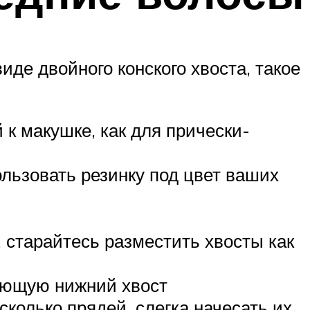
де двойного конского хвоста, такое
к макушке, как для прически-
льзовать резинку под цвет ваших
 старайтесь разместить хвосты как
вающую нижний хвост
колько прядей, слегка начесать их