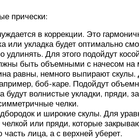
ые прически:
нуждается в коррекции. Это гармон
ка или укладка будет оптимально смо
о удлинять. Для этого подойдут косой
лжны быть объемными с начесом на 
ина равны, немного выпирают скулы.
например, боб-каре. Подойдут объемн
а будут волнистые укладки, пряди, з
симметричные челки.
одбородок и широкие скулы. Для ур
челкой или пряди, которые закрываю
часть лица, а с верхней уберет.