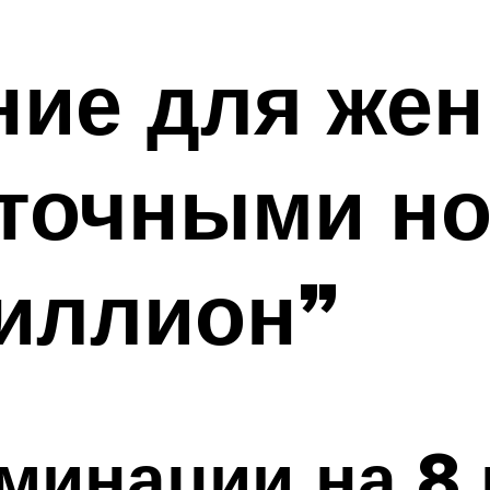
ие для жен
уточными н
миллион”
инации на 8 