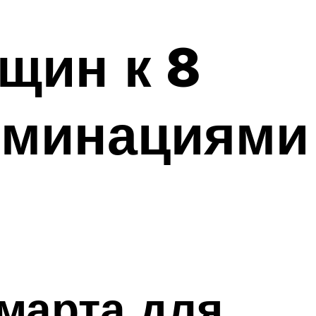
щин к 8
оминациями
марта для