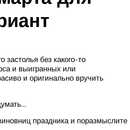
риант
 застолья без какого-то
урса и выигранных или
асиво и оригинально вручить
думать…
 виновниц праздника и поразмыслите