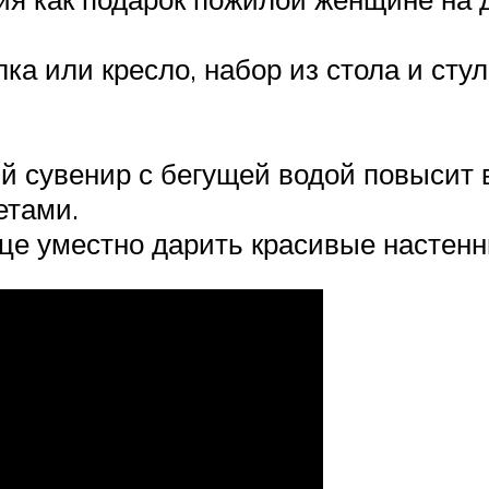
ка или кресло, набор из стола и сту
 сувенир с бегущей водой повысит в
етами.
ице уместно дарить красивые настенн