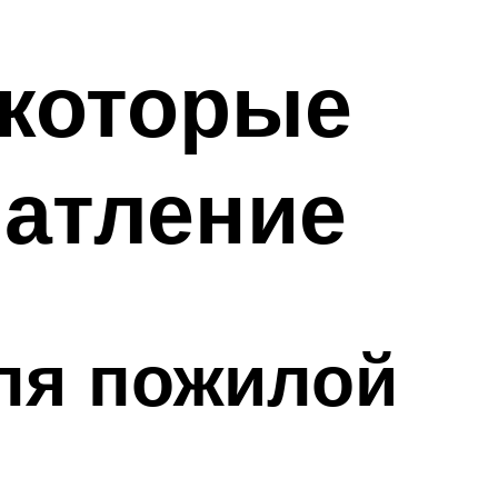
 которые
чатление
ля пожилой