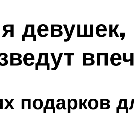
я девушек,
зведут впе
х подарков д