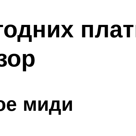
годних пла
зор
ое миди