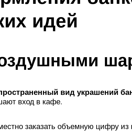
ких идей
оздушными ша
ространенный вид украшений бан
ают вход в кафе.
уместно заказать объемную цифру из