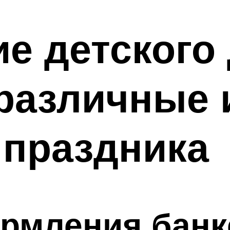
е детского
различные 
 праздника
рмления банке