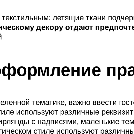
 текстильным: летящие ткани подчер
ческому декору отдают предпочт
й.
оформление пр
ленной тематике, важно ввести гост
тиле используют различные реквизит
ирлянды с надписями, маленькие те
тическом стиле используют различн