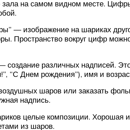
 зала на самом видном месте. Цифр
обой.
ры” — изображение на шариках друго
ры. Пространство вокруг цифр можн
— создание различных надписей. Это
”, “С Днем рождения”), имя и возра
воздушных шаров или заказать фоль
ужная надпись.
ариков целые композиции. Хорошая и
етами из шаров.