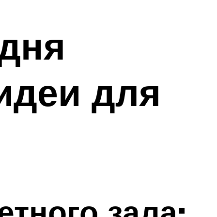
 дня
идеи для
тного зала: