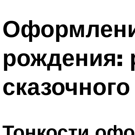
МЕНЮ
Оформлени
рождения: 
сказочного
Тонкости офо