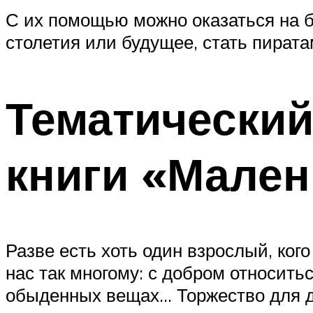
С их помощью можно оказаться на б
столетия или будущее, стать пират
Тематический
книги «Мален
Разве есть хоть один взрослый, ког
нас так многому: с добром относить
обыденных вещах… Торжество для де