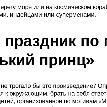
ерегу моря или на космическом кора
ами, индейцами или суперменами.
 праздник по
ький принц»
о не трогало бы это произведение? Оп
ся к окружающим, брать на себя ответ
тей, организованное по мотивам «М