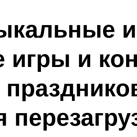
ыкальные и
 игры и ко
 празднико
 перезагру