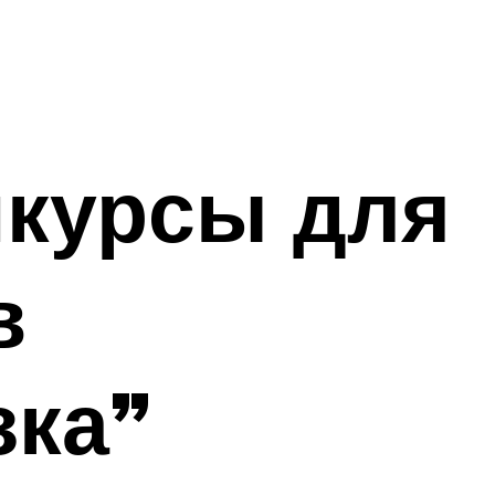
нкурсы для
в
зка”