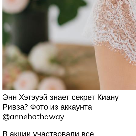
Энн Хэтэуэй знает секрет Киану
Ривза? Фото из аккаунта
@annehathaway
В акции участвовали все