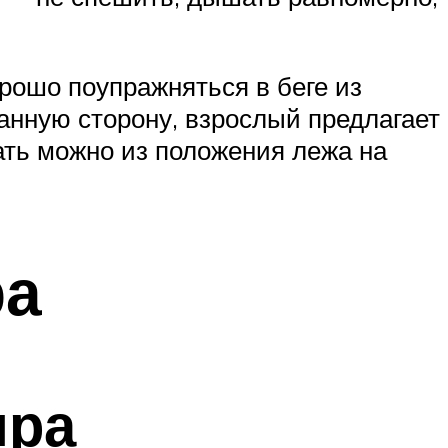
орошо поупражняться в беге из
занную сторону, взрослый предлагает
ать можно из положения лежа на
ра
яра