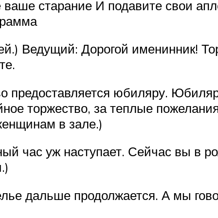
е ваше старание И подавите свои апл
грамма
ей.) Ведущий: Дорогой именинник! Т
те.
лово предоставляется юбиляру. Юбиля
йное торжество, за теплые пожелани
енщинам в зале.)
ный час уж наступает. Сейчас вы в р
.)
елье дальше продолжается. А мы гов