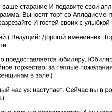
е ваше старание И подавите свои апл
грамма. Выносят торт со Аплодисмент
азрезайте И гостей своих с улыбкой
ей.) Ведущий: Дорогой именинник! Т
те.
лово предоставляется юбиляру. Юбиля
йное торжество, за теплые пожелани
енщинам в зале.)
ный час уж наступает. Сейчас вы в р
.)
елье дальше продолжается. А мы гов