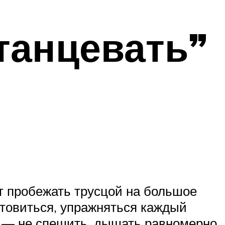
танцевать”
ет пробежать трусцой на большое
готовиться, упражняться каждый
м — не спешить, дышать равномерно,