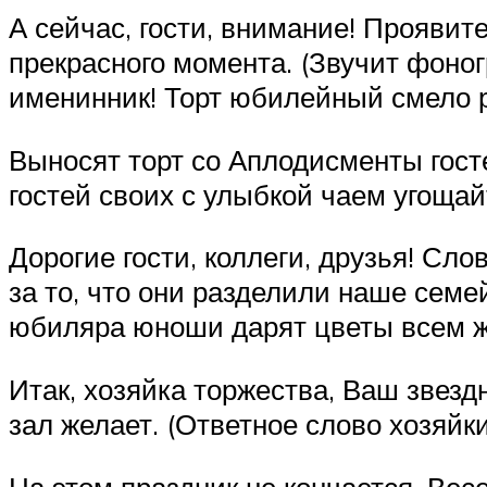
А сейчас, гости, внимание! Проявит
прекрасного момента. (Звучит фоно
именинник! Торт юбилейный смело р
Выносят торт со Аплодисменты гост
гостей своих с улыбкой чаем угощай
Дорогие гости, коллеги, друзья! С
за то, что они разделили наше семе
юбиляра юноши дарят цветы всем ж
Итак, хозяйка торжества, Ваш звезд
зал желает. (Ответное слово хозяйки
На этом праздник не кончается, Вес