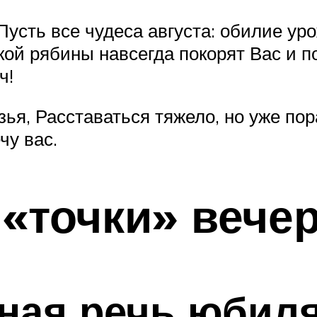
усть все чудеса августа: обилие уро
кой рябины навсегда покорят Вас и п
ч!
я, Расставаться тяжело, но уже пора
чу вас.
«точки» вече
ная речь юбил