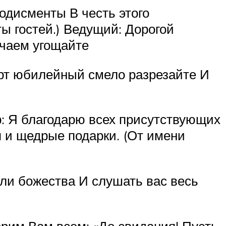
одисменты В честь этого
ы гостей.) Ведущий: Дорогой
 чаем угощайте
орт юбилейный смело разрезайте И
р: Я благодарю всех присутствующих
я и щедрые подарки. (От имени
оли божества И слушать вас весь
орим Вам всем: «До свидания! Пусть