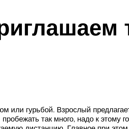
риглашаем 
угом или гурьбой. Взрослый предлага
 пробежать так много, надо к этому 
гаемую дистанцию. Главное при это