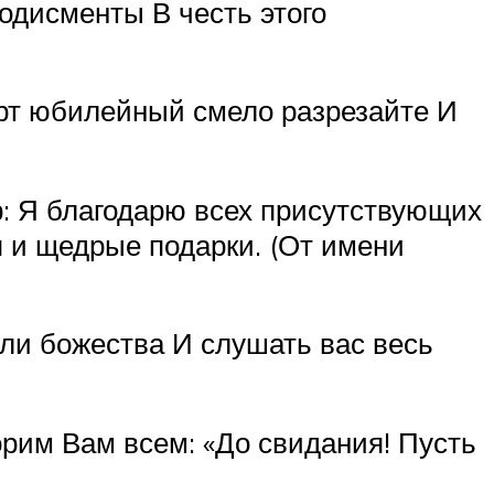
одисменты В честь этого
орт юбилейный смело разрезайте И
р: Я благодарю всех присутствующих
я и щедрые подарки. (От имени
оли божества И слушать вас весь
орим Вам всем: «До свидания! Пусть