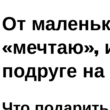
МЕНЮ
От маленьк
«мечтаю», 
подруге на
Что подарить 