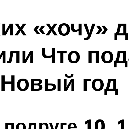
их «хочу» 
или Что по
 Новый год
подруге 10, 11