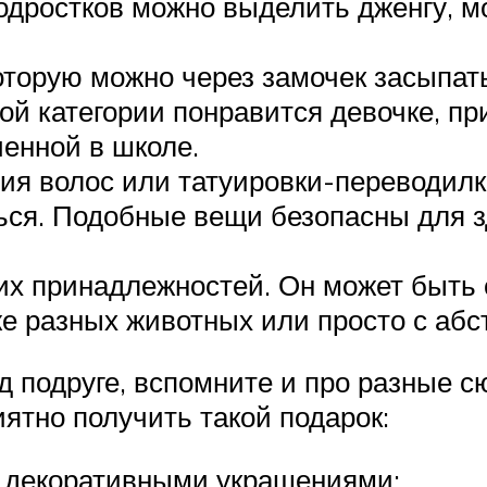
одростков можно выделить дженгу, м
оторую можно через замочек засыпат
й категории понравится девочке, пр
енной в школе.
я волос или татуировки-переводилк
ься. Подобные вещи безопасны для з
их принадлежностей. Он может быть 
е разных животных или просто с абс
д подруге, вспомните и про разные 
иятно получить такой подарок:
с декоративными украшениями;