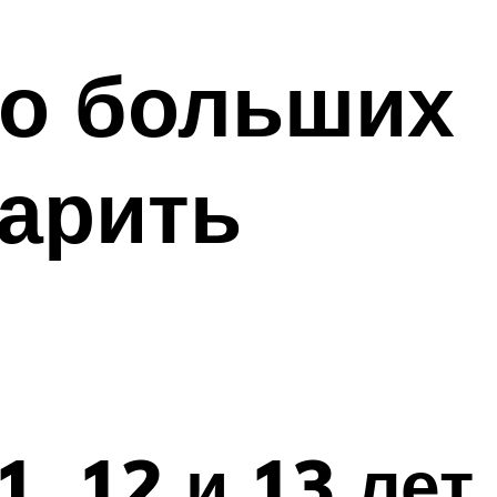
до больших
дарить
, 12 и 13 лет