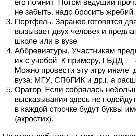
его помнит. Потом ведущий прочи
не забыть, надо бросить жребий 
Портфель. Заранее готовятся д
вызывает двух человек и предлаг
школе или в вузе.
Аббревиатуры. Участникам пред
их с учебой. К примеру, ГБДД — «
Можно провести эту игру иначе:
вуза: МГУ, СПбГИК и др.), а рас
Оратор. Если собралась небольш
высказывания здесь не подойдут
в каждой строчке будут буквы и
(акростих).
Не стоит забывать и том, что, скоре