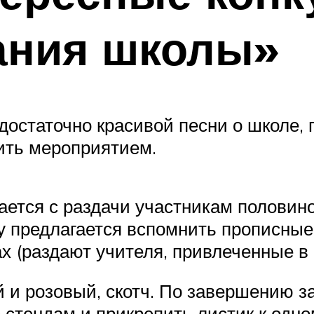
ания школы»
достаточно красивой песни о школе, 
дить мероприятием.
ется с раздачи участникам половино
у предлагается вспомнить прописные 
х (раздают учителя, привлеченные в
й и розовый, скотч. По завершению за
е стендам и прикрепить листик к одно