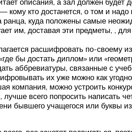
тает описания, а зал должен будет до
— кому кто достанется, о том и надо 
ва ранца, куда положены самые неож
ает им, доставая эти предметы, , для
лагается расшифровать по-своему из
где бы достать диплом» или «геометри
 дать аббревиатуры, связанные с уче
шифровывать их уже можно как угодно
ая компания, можно устроить конку
, лучше всего попросить написать ч
мени бывшего учащегося или буквы из
е всего, все захотят подвигаться, поэ