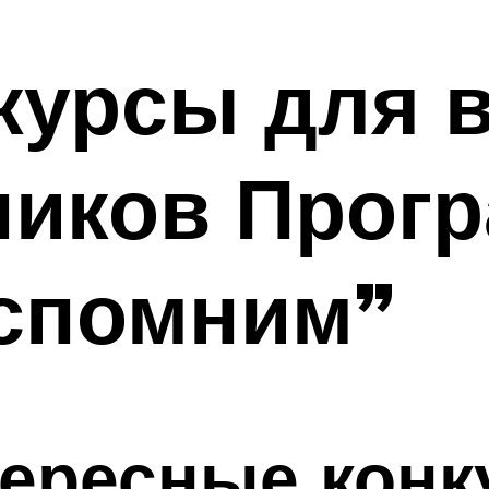
курсы для 
ников Прог
вспомним”
тересные конк