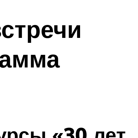
встречи
рамма
урсы «30 лет