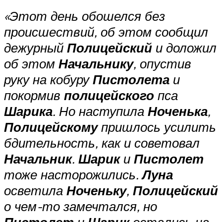
«Этот день обошелся без
происшествий, об этом сообщил
дежурный
Полицейский
и доложил
об этом
Начальнику
, опустив
руку на кобуру
Пистолета
и
покормив
полицейского
пса
Шарика
. Но наступила
Ноченька
,
Полицейскому
пришлось усилить
бдительность, как и советовал
Начальник
.
Шарик
и
Пистолет
тоже насторожились.
Луна
осветила
Ноченьку
,
Полицейский
о чем-то замечтался, но
Пистолет
и
Шарик
остались на