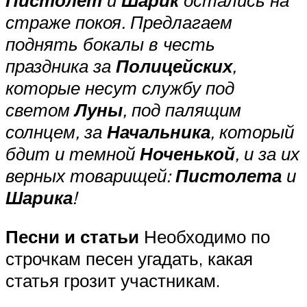
страже покоя. Предлагаем
поднять бокалы в честь
праздника за
Полицейских
,
которые несут службу под
светом
Луны
, под палящим
солнцем, за
Начальника
, который
бдит и темной
Ноченькой
, и за их
верных товарищей:
Пистолета
и
Шарика
!
Песни и статьи
Необходимо по
строчкам песен угадать, какая
статья грозит участникам.