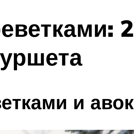
реветками: 
фуршета
ветками и аво