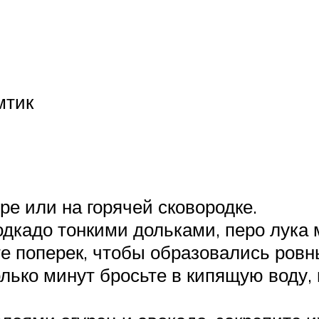
мтик
ре или на горячей сковородке.
одкадо тонкими дольками, перо лука 
те поперек, чтобы образовались ров
ько минут бросьте в кипящую воду, 