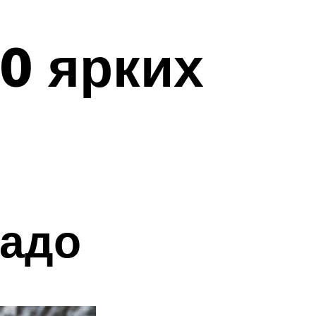
20 ярких
кадо