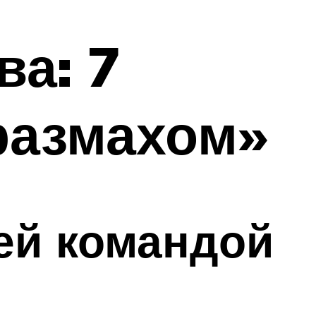
ва: 7
размахом»
ей командой