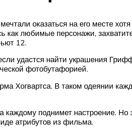
ечтали оказаться на его месте хотя 
есь как любимые персонажи, захватит
ьют 12.
если удастся найти украшения Грифф
ической фотобутафорией.
рма Хогвартса. В таком одеянии каж
а каждому поднимет настроение. Но з
виде атрибутов из фильма.