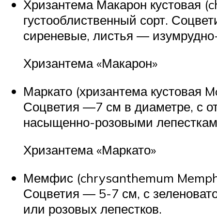
Хризантема Макарон кустовая (
густооблиственный сорт. Соцвет
сиреневые, листья ― изумрудно
Хризантема «Макарон»
Маркато (хризантема кустовая M
Соцветия ―7 см в диаметре, с о
насыщенно-розовыми лепесткам
Хризантема «Маркато»
Мемфис (chrysanthemum Memphis
Соцветия ― 5-7 см, с зеленоват
или розовых лепестков.