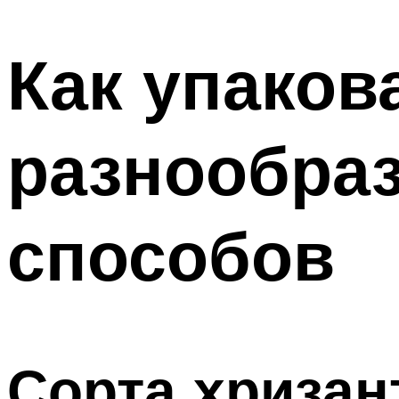
МЕНЮ
Как упаков
разнообраз
способов
Сорта хризан