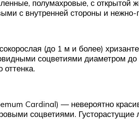
ленные, полумахровые, с открытой 
ыми с внутренней стороны и нежно-
сокорослая (до 1 м и более) хризан
идными соцветиями диаметром до 7
 оттенка.
emum Cardinal) ― невероятно краси
ровыми соцветиями. Густорастущие 