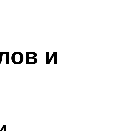
лов и
и