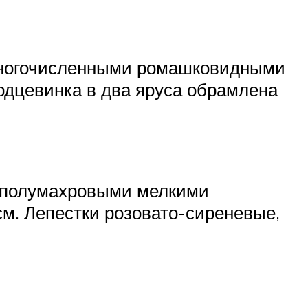
 многочисленными ромашковидными
рдцевинка в два яруса обрамлена
с полумахровыми мелкими
м. Лепестки розовато-сиреневые,