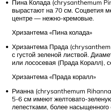
Пина Колада (chrysanthemum Pin
вырастают на 70 см. Соцветия ме
центре ― нежно-кремовые.
Хризантема «Пина колада»
Хризантема Прада (chrysanthem
с густой зеленой листвой. Диам
или лососевая (Прада Коралл), 
Хризантема «Прада коралл»
Рианна (chrysanthemum Rihanna
5-6 см имеют желтовато-зелену
лепестками, более насыщенного о