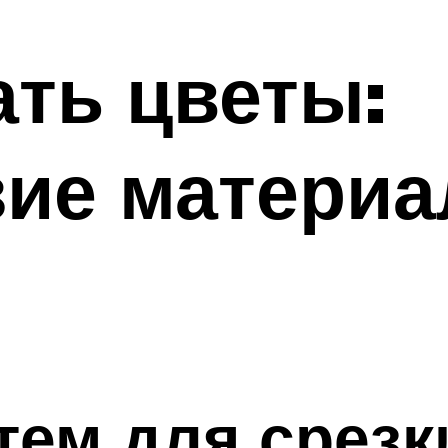
ать цветы:
ие материа
тем для срезк