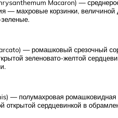
chrysanthemum Macaron) ― среднерос
ия ― махровые корзинки, величиной д
-зеленые.
arcato) ― ромашковый срезочный сорт
ткрытой зеленовато-желтой сердцев
и.
) ― полумахровая ромашковидная хр
ой открытой сердцевинкой в обрамле