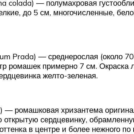
a colada) ― полумахровая густообли
лкие, до 5 см, многочисленные, бел
um Prada) ― среднерослая (около 70
етр ромашек примерно 7 см. Окраска
сердцевинка желто-зеленая.
) ― ромашковая хризантема оригина
ю открытую сердцевинку, обрамленну
ттенка в центре и более нежного по 