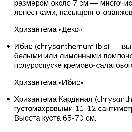
размером около 7 см ― многочис
лепестками, насыщенно-оранжев
Хризантема «Деко»
Ибис (chrysanthemum Ibis) ― вы
белыми или лимонными помпонов
полуроспуске кремово-салатового
Хризантема «Ибис»
Хризантема Кардинал (chrysanth
густомахровыми 11-12 сантимет
Высота куста 65-70 см.