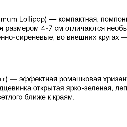
um Lollipop) ― компактная, помпонна
я размером 4-7 см отличаются необы
но-сиреневые, во внешних кругах ―
r) ― эффектная ромашковая хризант
дцевинка открытая ярко-зеленая, леп
етлого ближе к краям.