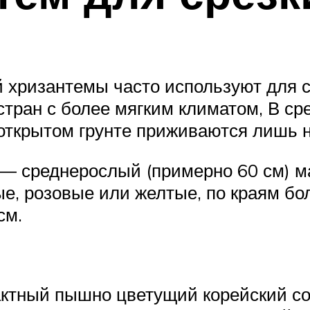
 хризантемы часто используют для с
 стран с более мягким климатом, В с
В открытом грунте приживаются лишь 
 ― среднерослый (примерно 60 см) м
ые, розовые или желтые, по краям бо
см.
ктный пышно цветущий корейский сор