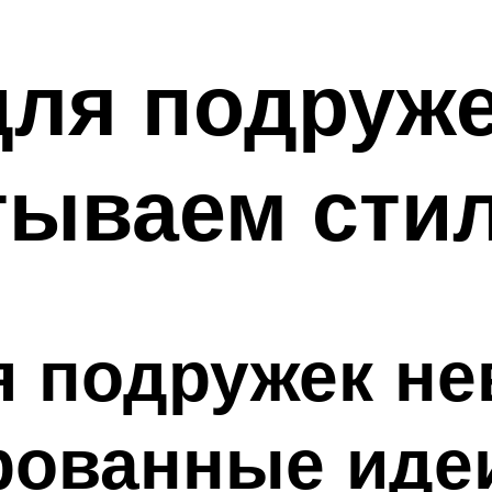
для подруже
тываем сти
я подружек н
рованные идеи