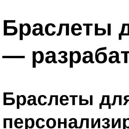
МЕНЮ
Браслеты 
— разраба
Браслеты дл
персонализи