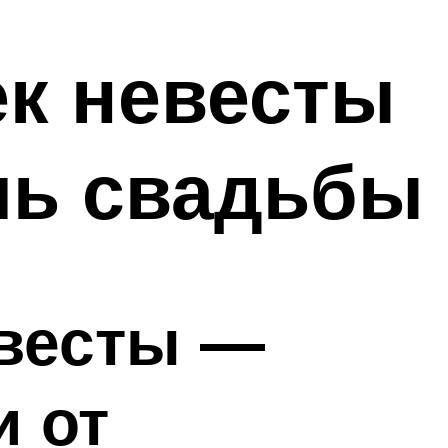
к невесты
ль свадьбы
евесты —
 от