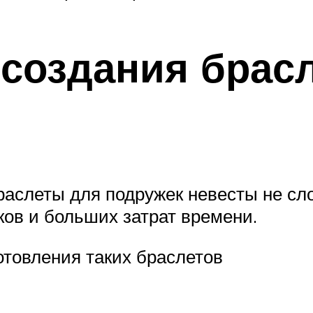
 создания брас
аслеты для подружек невесты не сл
ков и больших затрат времени.
отовления таких браслетов