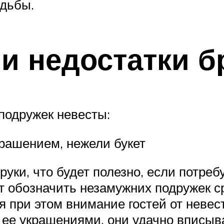
адьбы.
и недостатки б
подружек невесты:
рашением, нежели букет
уки, что будет полезно, если потре
 обозначить незамужних подружек с
ая при этом внимание гостей от неве
и ее украшениями, они удачно вписы