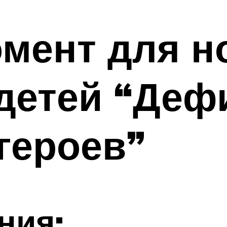
мент для н
детей “Деф
героев”
ния: