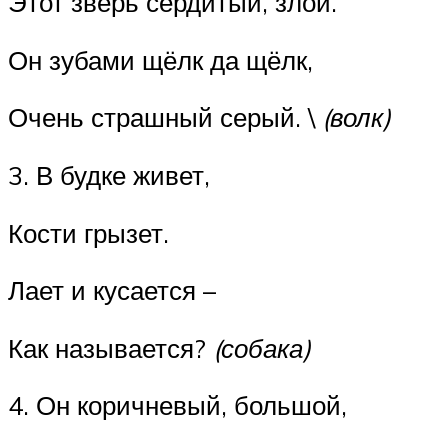
Этот зверь сердитый, злой.
Он зубами щёлк да щёлк,
Очень страшный серый. \
(волк)
3. В будке живет,
Кости грызет.
Лает и кусается –
Как называется?
(собака)
4. Он коричневый, большой,