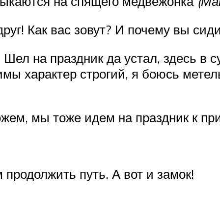
атыкаются на спящего медвежонка
(Ма
руг! Как вас зовут? И почему вы сиди
Шел на праздник да устал, здесь в с
имы характер строгий, я боюсь метел
ожем, мы тоже идем на праздник к пр
 продолжить путь. А вот и замок!