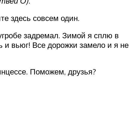
твей О)
.
те здесь совсем один.
угробе задремал. Зимой я сплю в
ь и вьюг! Все дорожки замело и я не
инцессе. Поможем, друзья?