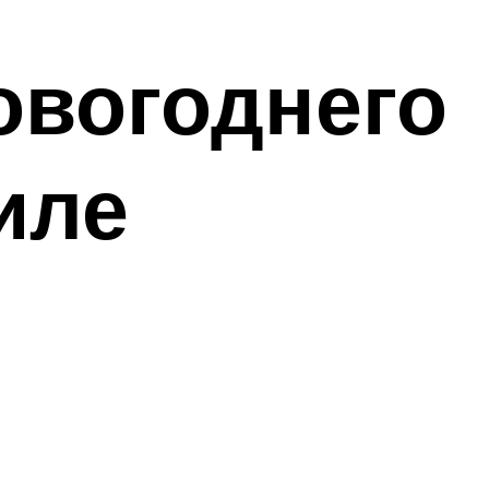
овогоднего
иле