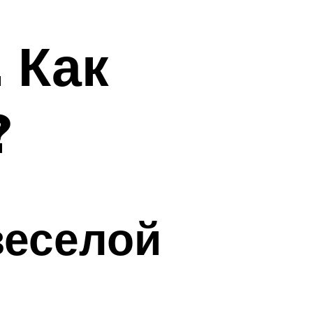
 Как
?
веселой