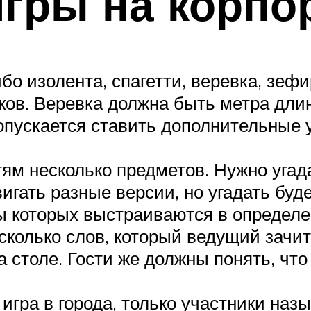
гры на корпо
бо изолента, спагетти, веревка, зеф
в. Веревка должна быть метра длино
опускается ставить дополнительные 
ям несколько предметов. Нужно угада
вигать разные версии, но угадать бу
ы которых выстраиваются в определе
сколько слов, который ведущий зачит
на столе. Гости же должны понять, чт
 игра в города, только участники наз