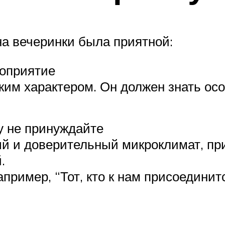
а вечеринки была приятной:
роприятие
ким характером. Он должен знать ос
у не принуждайте
ый и доверительный микроклимат, пр
.
ример, “Тот, кто к нам присоединитс