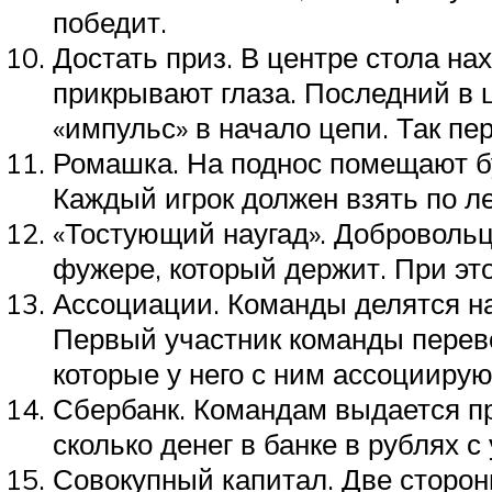
победит.
Достать приз. В центре стола на
прикрывают глаза. Последний в ц
«импульс» в начало цепи. Так пе
Ромашка. На поднос помещают б
Каждый игрок должен взять по л
«Тостующий наугад». Добровольцу
фужере, который держит. При этом
Ассоциации. Команды делятся на
Первый участник команды перево
которые у него с ним ассоциирую
Сбербанк. Командам выдается пр
сколько денег в банке в рублях 
Совокупный капитал. Две сторон