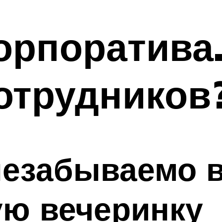
орпоратива.
отрудников
незабываемо 
ую вечеринку