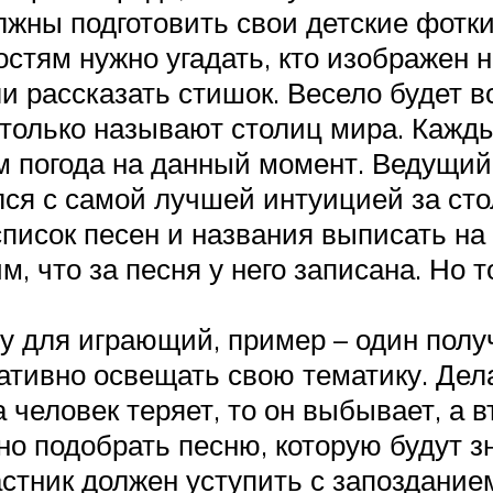
лжны подготовить свои детские фотки
остям нужно угадать, кто изображен н
и рассказать стишок. Весело будет в
 столько называют столиц мира. Кажд
ам погода на данный момент. Ведущи
ался с самой лучшей интуицией за сто
писок песен и названия выписать на 
, что за песня у него записана. Но 
 для играющий, пример – один получ
ативно освещать свою тематику. Дел
 человек теряет, то он выбывает, а 
жно подобрать песню, которую будут з
астник должен уступить с запозданием