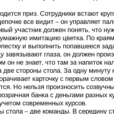
ходится приз. Сотрудники встают кру
епочке все видит – он управляет па
рвый участник должен понять, что нуж
умажную имитацию цветка. По краям
епестку и выполнить попавшееся зад
 завязывают глаза, он должен произн
 он не знает, что там за напиток нал
 две стороны стола. За одну минуту 
рачивает карточку с первым словом 
тся. Но нельзя произносить созвучн
озрачная банка с деньгами разных ку
с учетом современных курсов.
ы стола – две команды. В середину с