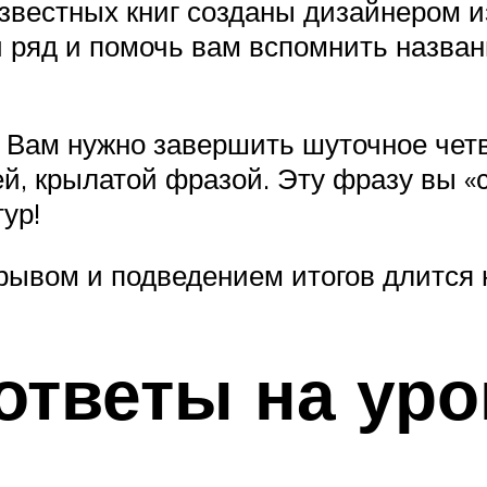
вестных книг созданы дизайнером из
яд и помочь вам вспомнить название
с. Вам нужно завершить шуточное чет
й, крылатой фразой. Эту фразу вы «
ур!
ывом и подведением итогов длится н
тветы на уро